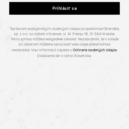
Prihlásiť sa
Správcom poskytnutých osobných údajov je spoločnosť Brandbq
sp. z o.o. so sídlom v Krakove, ul. Al. Pokoju 18, 31-564 Kraków.
Tento súhlas môžete kedykoľvek odvolať. Nezabudnite, že v súlade
so zákonom môžeme spracovať vaše údaje pokiaľ súhlas
neodvoláte. Viac informácií nájdete v
Ochrane osobných údajov
.
Dodávame len v rámci Slovenska.