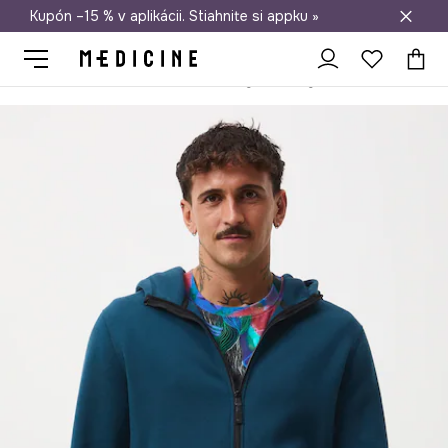
Kupón –15 % v aplikácii. Stiahnite si appku »
Doprava zadarmo od 50 €
Medicine
On
Oblečenie
Mikiny
Mikiny na zips
Mikina s k