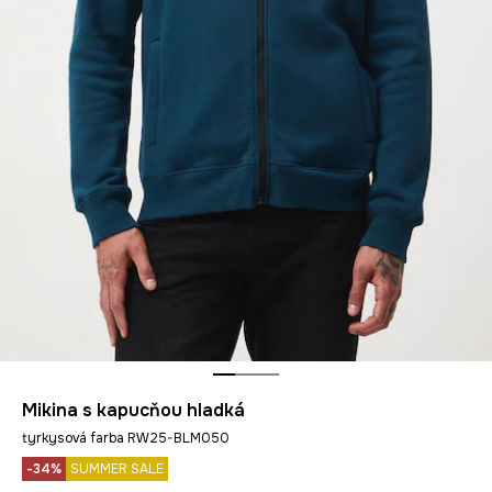
Mikina s kapucňou hladká
tyrkysová farba RW25-BLM050
-34%
SUMMER SALE