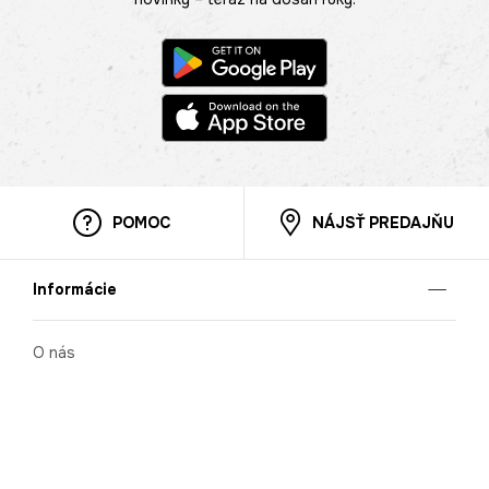
POMOC
NÁJSŤ PREDAJŇU
Informácie
O nás
Mobilná apilkácia
Pravidlá pre prezentovanie tovaru
Blog