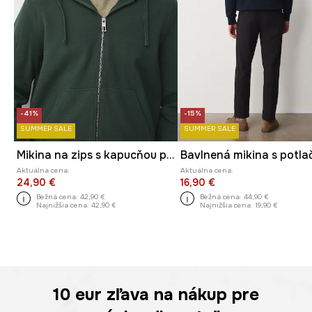
-41%
-15%
SUMMER SALE
SUMMER SALE
Mikina na zips s kapucňou pánska bavlnená s elastanom
Bavlnená mikina s potla
Aktuálna cena:
Aktuálna cena:
24,90 €
16,90 €
Bežná cena:
42,90 €
Bežná cena:
44,90 €
Najnižšia cena:
42,90 €
Najnižšia cena:
19,90 €
10 eur
zľava na nákup pre