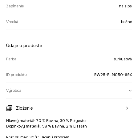
Zapínanie
na zips
Vrecká
bočné
Údaje o produkte
Farba
tyrkysová
ID produktu
RW25-BLM050-69X
Výrobca
Zloženie
Hlavný materiál: 70 % Bavlna, 30 % Polyester
Doplnkový materiál: 98 % Bavlna, 2 % Elastan
Prať pri max. 30°C. Jemný program.