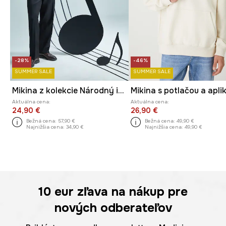
-28%
-46%
SUMMER SALE
SUMMER SALE
Mikina z kolekcie Národný inštitút Fryderyka Chopina x Medicine
Aktuálna cena:
Aktuálna cena:
24,90 €
26,90 €
Bežná cena:
57,90 €
Bežná cena:
49,90 €
Najnižšia cena:
34,90 €
Najnižšia cena:
49,90 €
10 eur
zľava na nákup pre
nových odberateľov