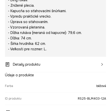
- Dlhý rukáv.
- Znížené plecia.
- Kapucňa so sťahovacími šnúrkami.
- Vpredu praktické vrecko.
- Úprava so sťahovaním.
- Vzorovaná pletenina.
- Dĺžka rukáva (meraná od kapucne): 79,6 cm.
- Dĺžka: 74 cm.
- Šírka hrudníka: 62 cm.
- Veľkosti pre rozmer: L.
Detaily produktu
Údaje o produkte
Farba
béžová
ID produktu
RS25-BLM403-12A