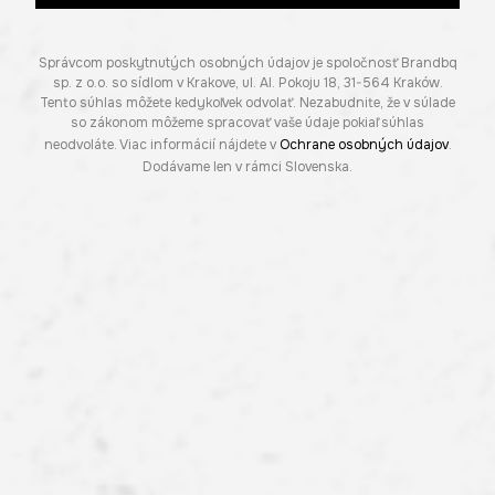
Správcom poskytnutých osobných údajov je spoločnosť Brandbq
sp. z o.o. so sídlom v Krakove, ul. Al. Pokoju 18, 31-564 Kraków.
Tento súhlas môžete kedykoľvek odvolať. Nezabudnite, že v súlade
so zákonom môžeme spracovať vaše údaje pokiaľ súhlas
neodvoláte. Viac informácií nájdete v
Ochrane osobných údajov
.
Dodávame len v rámci Slovenska.