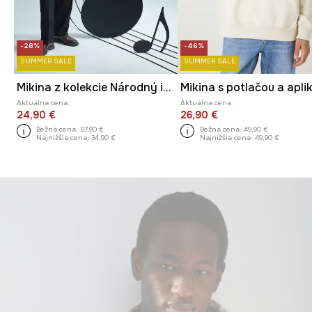
-28%
-46%
SUMMER SALE
SUMMER SALE
Mikina z kolekcie Národný inštitút Fryderyka Chopina x Medicine
Aktuálna cena:
Aktuálna cena:
24,90 €
26,90 €
Bežná cena:
57,90 €
Bežná cena:
49,90 €
Najnižšia cena:
34,90 €
Najnižšia cena:
49,90 €