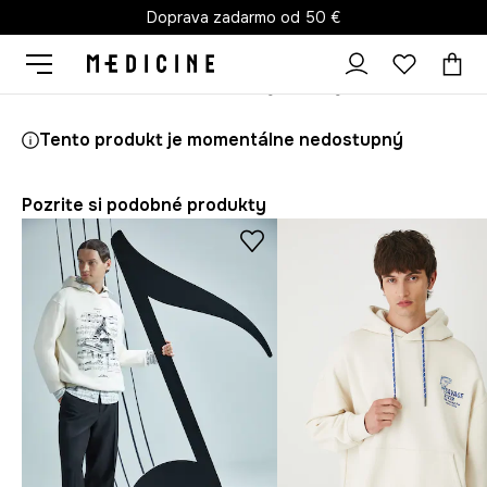
Doprava zadarmo od 50 €
Medicine
On
Oblečenie
Mikiny
Mikiny cez hlavu
Tento produkt je momentálne nedostupný
Pozrite si podobné produkty