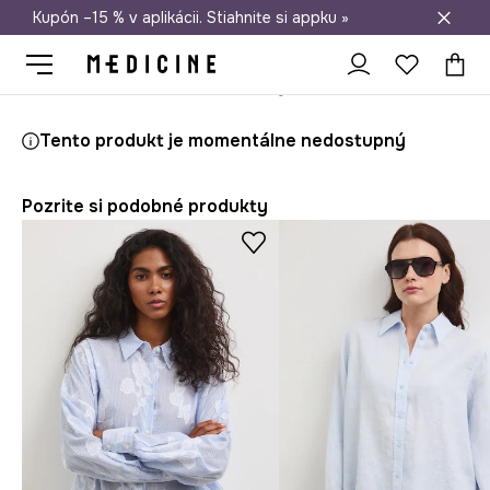
Kupón –15 % v aplikácii. Stiahnite si appku »
Doprava zadarmo od 50 €
Medicine
Ona
Oblečenie
Blúzky a košele
Košele
Ľanová ko
Tento produkt je momentálne nedostupný
Pozrite si podobné produkty