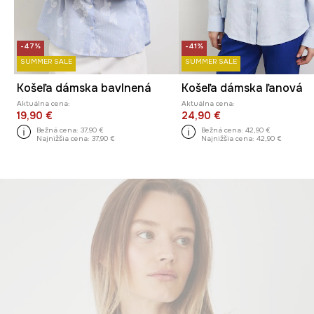
-47%
-41%
SUMMER SALE
SUMMER SALE
Košeľa dámska bavlnená
Košeľa dámska ľanová
Aktuálna cena:
Aktuálna cena:
19,90 €
24,90 €
Bežná cena:
37,90 €
Bežná cena:
42,90 €
Najnižšia cena:
37,90 €
Najnižšia cena:
42,90 €