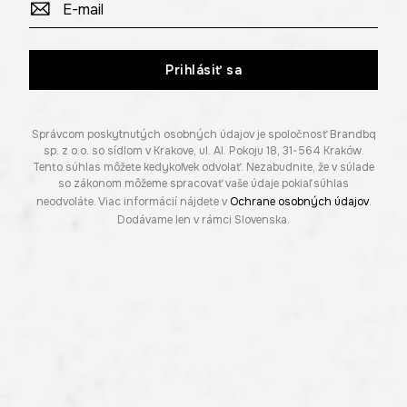
Prihlásiť sa
Správcom poskytnutých osobných údajov je spoločnosť Brandbq
sp. z o.o. so sídlom v Krakove, ul. Al. Pokoju 18, 31-564 Kraków.
Tento súhlas môžete kedykoľvek odvolať. Nezabudnite, že v súlade
so zákonom môžeme spracovať vaše údaje pokiaľ súhlas
neodvoláte. Viac informácií nájdete v
Ochrane osobných údajov
.
Dodávame len v rámci Slovenska.