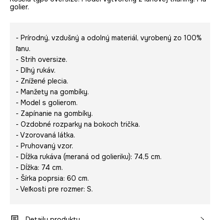
golier.
- Prírodný, vzdušný a odolný materiál, vyrobený zo 100%
ľanu.
- Strih oversize.
- Dlhý rukáv.
- Znížené plecia.
- Manžety na gombíky.
- Model s golierom.
- Zapínanie na gombíky.
- Ozdobné rozparky na bokoch trička.
- Vzorovaná látka.
- Pruhovaný vzor.
- Dĺžka rukáva (meraná od golieriku): 74,5 cm.
- Dĺžka: 74 cm.
- Šírka poprsia: 60 cm.
- Veľkosti pre rozmer: S.
Detaily produktu