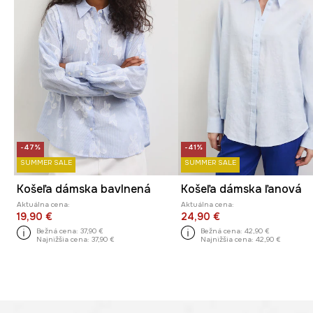
-47%
-41%
SUMMER SALE
SUMMER SALE
Košeľa dámska bavlnená
Košeľa dámska ľanová
Aktuálna cena:
Aktuálna cena:
19,90 €
24,90 €
Bežná cena:
37,90 €
Bežná cena:
42,90 €
Najnižšia cena:
37,90 €
Najnižšia cena:
42,90 €