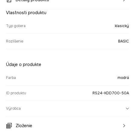
Vlastnosti produktu
Typ goliera
klasický
Rozlíšenie
BASIC
Údaje o produkte
Farba
modrá
ID produktu
RS24-KDD700-50A
Výrobca
Zloženie