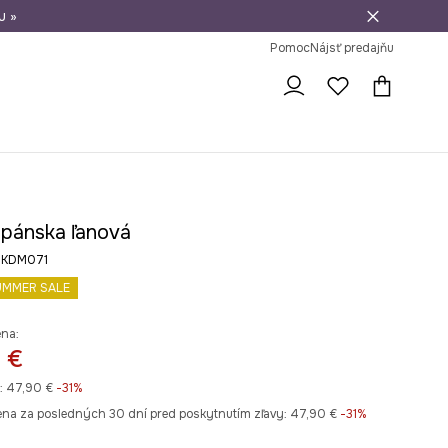
u »
vrátenie tovaru
Pomoc
Nájsť predajňu
 pánska ľanová
6-KDM071
UMMER SALE
ena:
 €
:
47,90 €
-31%
ena za posledných 30 dní pred poskytnutím zľavy:
47,90 €
 -31%