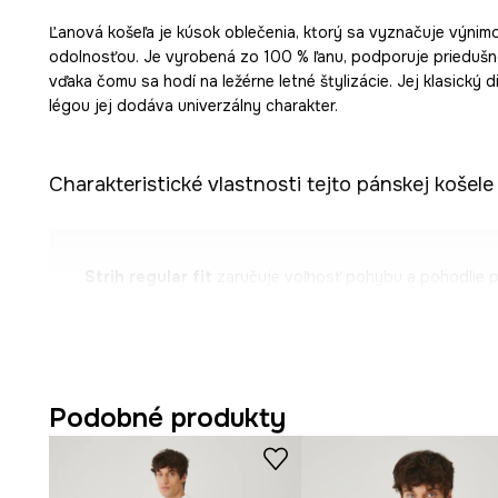
Ľanová košeľa je kúsok oblečenia, ktorý sa vyznačuje výni
odolnosťou. Je vyrobená zo 100 % ľanu, podporuje priedušno
vďaka čomu sa hodí na ležérne letné štylizácie. Jej klasický 
légou jej dodáva univerzálny charakter.
Charakteristické vlastnosti tejto pánskej košele 
Strih regular fit
zaručuje voľnosť pohybu a pohodlie pr
Klasický golier zdôrazňuje univerzálny charakter košele.
Prírodný ľan podporuje priedušnosť a je príjemný na po
odolnosť voči rozťahovaniu prispieva k trvácnosti prod
Podobné produkty
Dlhý klasický rukáv umožňuje rôznorodé štylizácie.