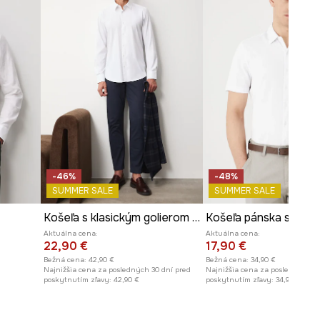
Rozmery uvedené pre veľkosť
:
M.
Dĺžka rukáva
:
65,5 cm
Šírka v podpazuší
:
56,1 cm
Šírka ramien
:
47 cm
Model je vysoký 188 cm a má na
sebe veľkosť L
Pozrite si rozmery produktu
-46%
-48%
SUMMER SALE
SUMMER SALE
Košeľa s klasickým golierom bez vzoru
Aktuálna cena:
Aktuálna cena:
22,90 €
17,90 €
Bežná cena:
42,90 €
Bežná cena:
34,90 €
Najnižšia cena za posledných 30 dní pred
Najnižšia cena za posledných 30
poskytnutím zľavy:
42,90 €
poskytnutím zľavy:
34,90 €