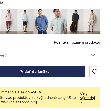
ela
Pozrite si rozmery produktu
ľkosť
Pridať do košíka
ummer Sale až do –50 %
Celý
šte viac produktov za zvýhodnené ceny! Užite
výpredaj
i zľavy na sezónne hity.
»