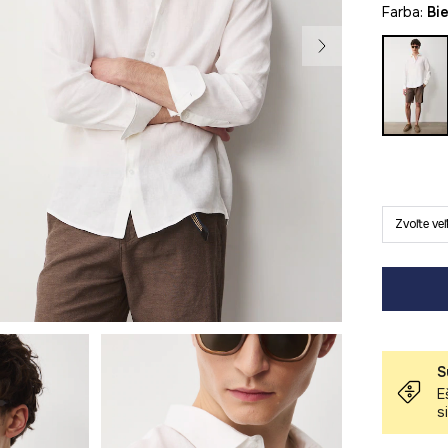
Farba:
bi
Zvoľte ve
S
E
s