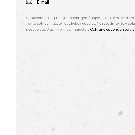
Správcom poskytnutých osobných údajov je spoločnosť Brandbq s
Tento súhlas môžete kedykoľvek odvolať. Nezabudnite, že v sú
neodvoláte. Viac informácií nájdete v
Ochrane osobných údajo