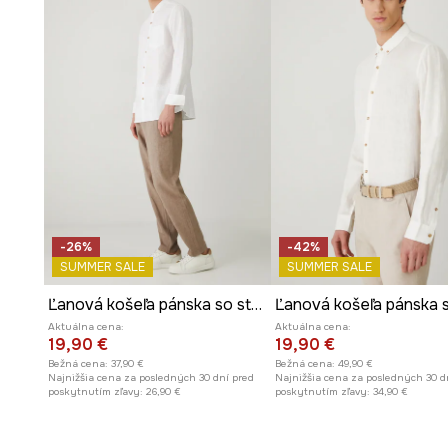
Zapínanie na gombíky s viditeľnou légou uľahčuje oblieka
Manžety zapínané na gombíky umožňujú nastavenie obv
Slubová tkanina dodáva materiálu jemnú, prirodzenú tex
Hladký vzor uľahčuje kombinovanie košele s inými kusmi
-26%
-42%
SUMMER SALE
SUMMER SALE
Ľanová košeľa pánska so stojatým golierom biela farba
Aktuálna cena:
Aktuálna cena:
19,90 €
19,90 €
Bežná cena:
37,90 €
Bežná cena:
49,90 €
Najnižšia cena za posledných 30 dní pred
Najnižšia cena za posledných 30 d
poskytnutím zľavy:
26,90 €
poskytnutím zľavy:
34,90 €