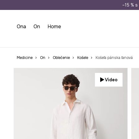
Doprava zada
–15 % s 
Ona
On
Home
Medicine
On
Oblečenie
Košele
Košeľa pánska ľanová
Video