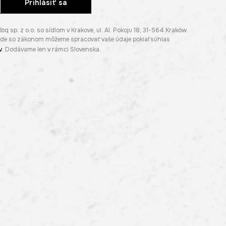
Prihlásiť sa
p. z o.o. so sídlom v Krakove, ul. Al. Pokoju 18, 31-564 Kraków.
lade so zákonom môžeme spracovať vaše údaje pokiaľ súhlas
v
. Dodávame len v rámci Slovenska.