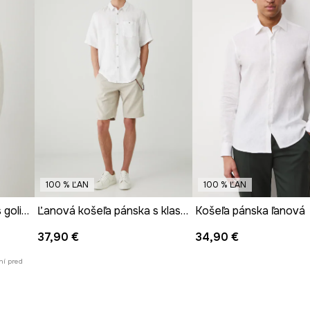
nie košele.
Výrobca
odu rukáva.
túru.
 oblečenia.
100 % ĽAN
100 % ĽAN
Ľanová košeľa pánska s golierom na gombíky biela farba
Ľanová košeľa pánska s klasickým golierom biela farba
Košeľa pánska ľanová
37,90 €
34,90 €
ní pred