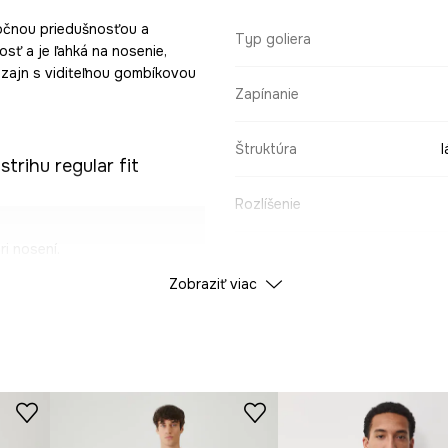
močnou priedušnosťou a
Typ goliera
sť a je ľahká na nosenie,
dizajn s viditeľnou gombíkovou
Zapínanie
Štruktúra
l
strihu regular fit
Rozlíšenie
i nosení.
ÚDAJE O PRODUKTE
Zobraziť viac
kožku, pričom jeho
Farba
uktu.
ID produktu
RS26