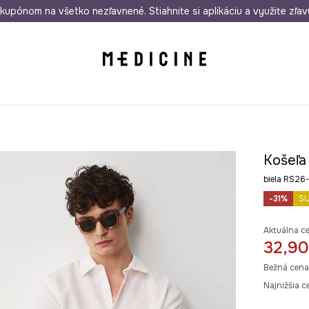
rmo od 50 €
kupónom na všetko nezľavnené. Stiahnite si aplikáciu a využite zľav
Odoslanie aj do 24 hodín
30 dní na 
Košeľa
biela RS2
-31%
S
Aktuálna c
32,90
Bežná cena
Najnižšia c