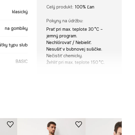
Celý produkt
:
100% Ľan
klasický
Pokyny na údržbu
:
na gombíky
Prať pri max. teplote 30 °C –
jemný program.
Nechlórovať / Nebieliť.
átky typu slub
Nesušiť v bubnovej sušičke.
Nečistiť chemicky.
BASIC
Žehliť pri max. teplote 150 °C.
STRIH
Rukáv
:
dlhý
biela
Typ rukáva
:
klasický
Strih
:
regular fit
-KDM071-00X
ROZMERY