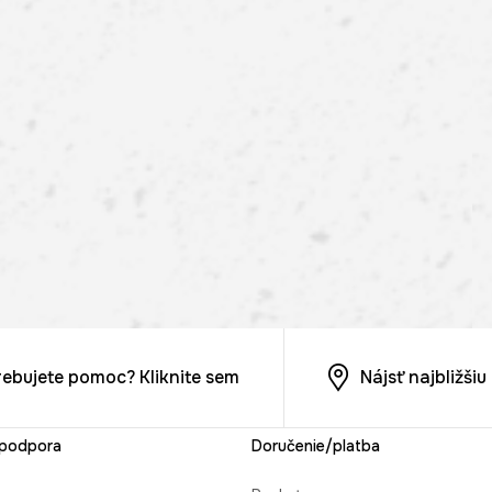
rebujete pomoc? Kliknite sem
Nájsť najbližši
 podpora
Doručenie/platba