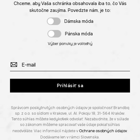
Chceme, aby Vaša schránka obsahovala iba to, čo Vás
skutočne zaujíma. Povedzte nám, je to:
Dámska móda
Pánska móda
Výber ponuky je voliteľný
Prihlásiť sa
Správcom poskytnutých osobných údajov je spoločnosť Brandbq
sp. z o.o. so sídlom v Krakove, ul. Al. Pokoju 18, 31-564 Kraków.
Tento súhlas môžete kedykoľvek odvolať. Nezabudnite, že v súlade
so zákonom môžeme spracovať vaše údaje pokiaľ súhlas
neodvoláte. Viac informácií nájdete v
Ochrane osobných údajov
.
Dodávame len v rámci Slovenska.