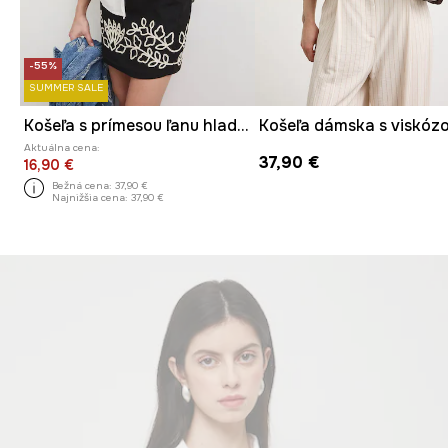
-55%
SUMMER SALE
Košeľa s prímesou ľanu hladká
Aktuálna cena:
37,90 €
16,90 €
Bežná cena:
37,90 €
Najnižšia cena:
37,90 €