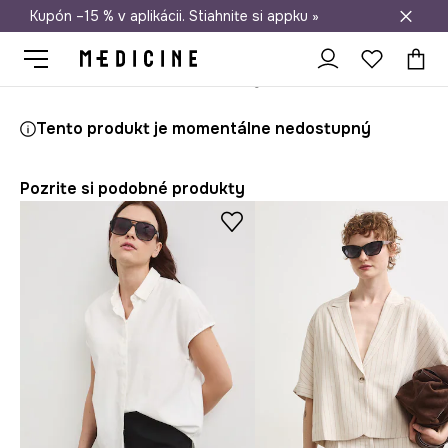
Kupón –15 % v aplikácii. Stiahnite si appku »
Doprava zadarmo od 50 €
Medicine
Ona
Oblečenie
Blúzky a košele
Košele
Košeľa dá
Tento produkt je momentálne nedostupný
Pozrite si podobné produkty