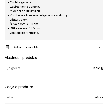
- Model s golierom.
- Zapínanie na gombíky.
- Materiál so štruktúrou.
- Vyrobené z kombinácie lyocellu a viskózy.
- Dĺžka: 73 cm.
- Šírka poprsia: 53 cm.
- Dĺžka rukáva: 63,5 cm.
- Veľkosti pre rozmer: S.
Detaily produktu
Vlastnosti produktu
Typ goliera
klasický
Údaje o produkte
Farba
béžová