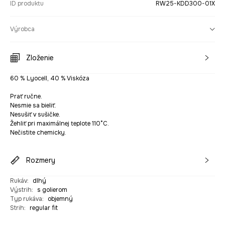
ID produktu
RW25-KDD300-01X
Výrobca
Zloženie
60 % Lyocell, 40 % Viskóza
Prať ručne.
Nesmie sa bieliť.
Nesušiť v sušičke.
Žehliť pri maximálnej teplote 110°C.
Nečistite chemicky.
Rozmery
Rukáv
:
dlhý
Výstrih
:
s golierom
Typ rukáva
:
objemný
Strih
:
regular fit