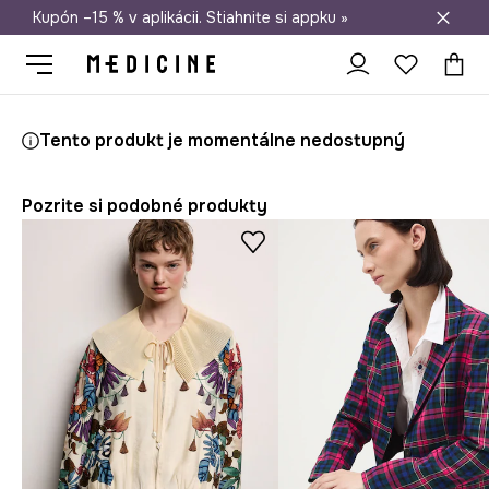
Kupón –15 % v aplikácii. Stiahnite si appku »
Doprava zadarmo od 50 €
Medicine
Ona
Oblečenie
Saká
Tento produkt je momentálne nedostupný
Pozrite si podobné produkty