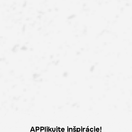
APPlikujte inšpirácie!