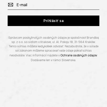
Prihlásiť sa
Správcom poskytnutých osobných údajov je spoločnosť Brandbq
sp. z o.o. so sídlom v Krakove, ul. Al. Pokoju 18, 31-564 Kraków.
Tento súhlas môžete kedykoľvek odvolať. Nezabudnite, že v súlade
so zákonom môžeme spracovať vaše údaje pokiaľ súhlas
neodvoláte. Viac informácií nájdete v
Ochrane osobných údajov
.
Dodávame len v rámci Slovenska.