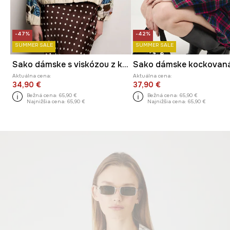
-47%
-42%
SUMMER SALE
SUMMER SALE
Sako dámske s viskózou z kolekcie Ilona Tambor x Medicine
Sako dámske kockovan
Aktuálna cena:
Aktuálna cena:
34,90 €
37,90 €
Bežná cena:
65,90 €
Bežná cena:
65,90 €
Najnižšia cena:
65,90 €
Najnižšia cena:
65,90 €