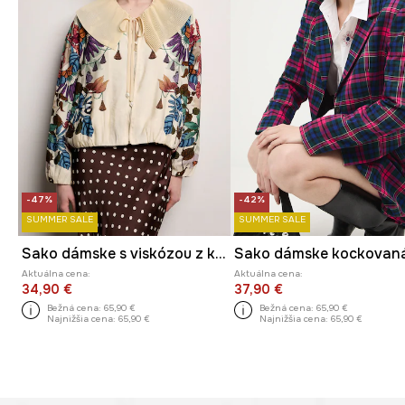
-47%
-42%
SUMMER SALE
SUMMER SALE
Sako dámske s viskózou z kolekcie Ilona Tambor x Medicine
Sako dámske kockovan
Aktuálna cena:
Aktuálna cena:
34,90 €
37,90 €
Bežná cena:
65,90 €
Bežná cena:
65,90 €
Najnižšia cena:
65,90 €
Najnižšia cena:
65,90 €