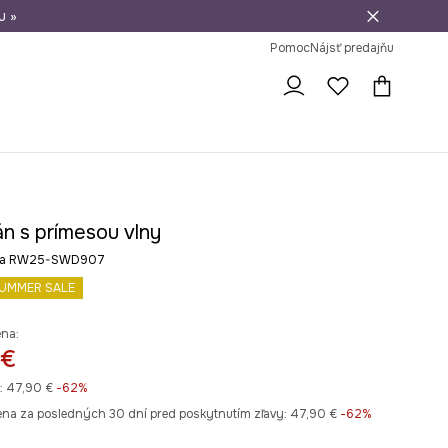
u »
vrátenie tovaru
Pomoc
Nájsť predajňu
án s prímesou vlny
rba RW25-SWD907
UMMER SALE
ena:
 €
:
47,90 €
-62%
ena za posledných 30 dní pred poskytnutím zľavy:
47,90 €
 -62%