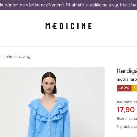
rmo od 50 €
kupónom na všetko nezľavnené. Stiahnite si aplikáciu a využite zľav
Odoslanie aj do 24 hodín
30 dní na 
n s prímesou vlny
Kardig
modrá fa
-62%
S
Aktuálna c
17,90
Bežná cena
Najnižšia c