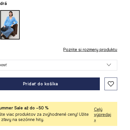
odrá
Pozrite si rozmery produktu
ľkosť
Pridať do košíka
ummer Sale až do –50 %
Celý
šte viac produktov za zvýhodnené ceny! Užite
výpredaj
i zľavy na sezónne hity.
»