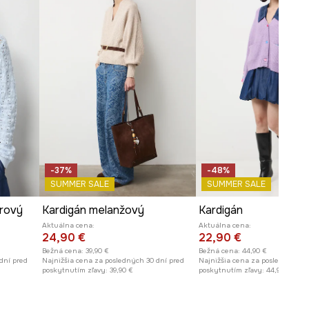
Pozrite si rozmery produktu
-37%
-48%
SUMMER SALE
SUMMER SALE
úrový
Kardigán melanžový
Kardigán
Aktuálna cena:
Aktuálna cena:
24,90 €
22,90 €
Bežná cena:
39,90 €
Bežná cena:
44,90 €
dní pred
Najnižšia cena za posledných 30 dní pred
Najnižšia cena za posledných 30
poskytnutím zľavy:
39,90 €
poskytnutím zľavy:
44,90 €