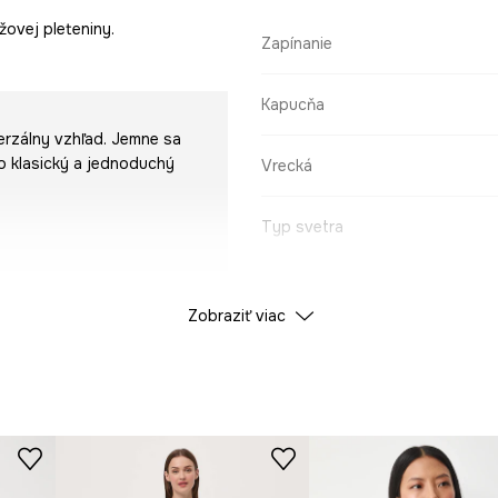
žovej pleteniny.
Zapínanie
Kapucňa
verzálny vzhľad. Jemne sa
o klasický a jednoduchý
Vrecká
Typ svetra
Zobraziť viac
ÚDAJE O PRODUKTE
Farba
ID produktu
RW25-