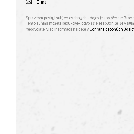
Správcom poskytnutých osobných údajov je spoločnosť Brandbq s
Tento súhlas môžete kedykoľvek odvolať. Nezabudnite, že v sú
neodvoláte. Viac informácií nájdete v
Ochrane osobných údajo