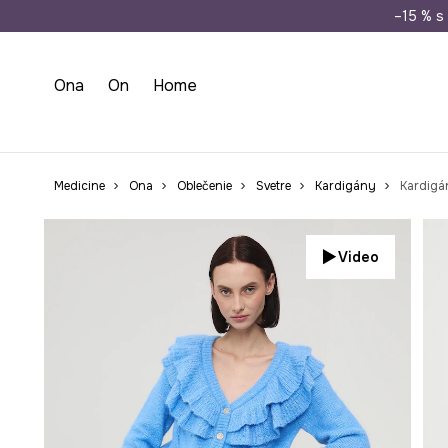
Doprava zada
–15 % s 
Ona
On
Home
Medicine
Ona
Oblečenie
Svetre
Kardigány
Kardigá
Video