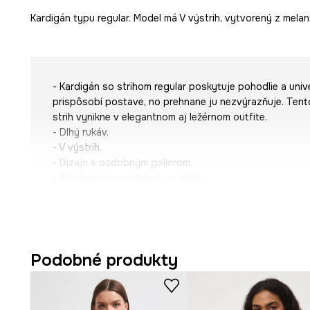
Kardigán typu regular. Model má V výstrih, vytvorený z melan
- Kardigán so strihom regular poskytuje pohodlie a uni
prispôsobí postave, no prehnane ju nezvýrazňuje. Tent
strih vynikne v elegantnom aj ležérnom outfite.
- Dlhý rukáv.
- V výstrih.
- Dizajn s ozdobným golierom.
- Zapínanie na ozdobné gombíky.
- Úprava so sťahovaním.
- Pletenina s rôznou štruktúrou.
- Hrubá melanžová látka.
- Dĺžka rukáva: 62,5 cm.
- Dĺžka: 57 cm.
Podobné produkty
- Šírka poprsia: 48 cm.
- Veľkosti pre rozmer: S.