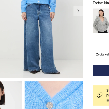
Farba:
m
Zvoľte ve
S
E
s