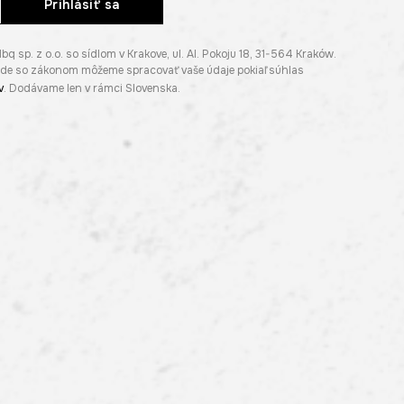
Prihlásiť sa
p. z o.o. so sídlom v Krakove, ul. Al. Pokoju 18, 31-564 Kraków.
lade so zákonom môžeme spracovať vaše údaje pokiaľ súhlas
v
. Dodávame len v rámci Slovenska.