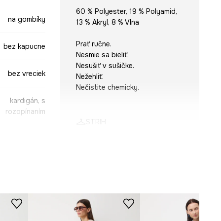
60 % Polyester, 19 % Polyamid,
na gombíky
13 % Akryl, 8 % Vlna
Prať ručne.
bez kapucne
Nesmie sa bieliť.
Nesušiť v sušičke.
bez vreciek
Nežehliť.
Nečistite chemicky.
kardigán, s
rozopínaním
STRIH
Rukáv
:
dlhý
Výstrih
:
V výstrih
Typ rukáva
:
klasický
Strih
:
regular fit
modrá
SWD907-55M
ROZMERY