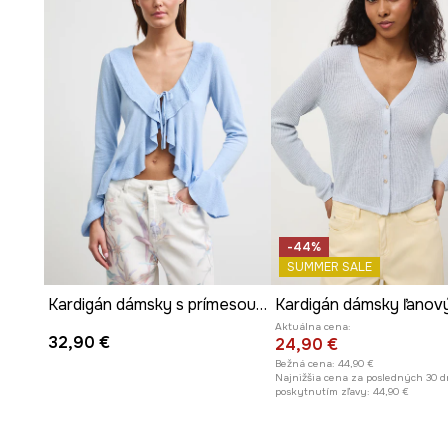
-44%
SUMMER SALE
Kardigán dámsky s prímesou hodvábu s volánikmi
Kardigán dámsky ľanov
Aktuálna cena:
32,90 €
24,90 €
Bežná cena:
44,90 €
Najnižšia cena za posledných 30 d
poskytnutím zľavy:
44,90 €