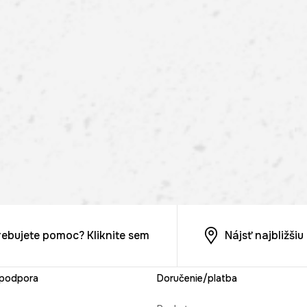
rebujete pomoc? Kliknite sem
Nájsť najbližši
 podpora
Doručenie/platba