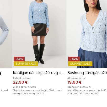
Výrobca
-14%
-42%
SUMMER SALE
SUMMER SALE
ý
Kardigán dámsky ažúrový s prímesou vlny
Bavlnený kardigán až
Aktuálna cena:
Aktuálna cena:
22,90 €
19,90 €
Bežná cena:
47,90 €
Bežná cena:
34,90 €
ní pred
Najnižšia cena za posledných 30 dní pred
Najnižšia cena za posledných 30 
poskytnutím zľavy:
26,90 €
poskytnutím zľavy:
34,90 €