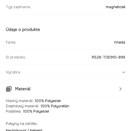
Typ zapínania
magnetické
Údaje o produkte
Farba
hnedá
ID produktu
RS26-TOD910-89X
Výrobca
Materiál
Hlavný materiál
:
100% Polyester
Doplnkový materiál
:
100% Polyuretán
Podšívka
:
100% Polyester
Pokyny na údržbu
:
Nechlórovať / Nebieliť.