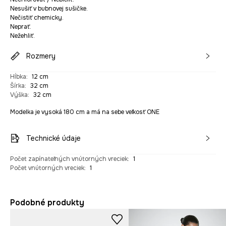
Nesušiť v bubnovej sušičke.
Nečistiť chemicky.
Neprať.
Nežehliť.
Rozmery
Hĺbka
:
12 cm
Šírka
:
32 cm
Výška
:
32 cm
Modelka je vysoká 180 cm a má na sebe veľkosť ONE
Technické údaje
Počet zapínateľných vnútorných vreciek
:
1
Počet vnútorných vreciek
:
1
Podobné produkty