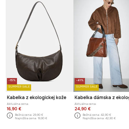
-15%
-41%
SUMMER SALE
SUMMER SALE
Kabelka z ekologickej kože
Aktuálna cena:
Aktuálna cena:
16,90 €
24,90 €
Bežná cena:
29,90 €
Bežná cena:
42,90 €
Najnižšia cena:
19,90 €
Najnižšia cena:
42,90 €