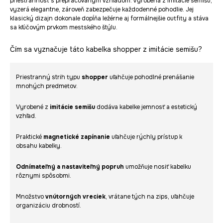
priestrannosť s prepracovaným vzhľadom. Vyrobená z imitácie semišu,
vyzerá elegantne, zároveň zabezpečuje každodenné pohodlie. Jej
klasický dizajn dokonale dopĺňa ležérne aj formálnejšie outfity a stáva
sa kľúčovým prvkom mestského štýlu.
Čím sa vyznačuje táto kabelka shopper z imitácie semišu?
Priestranný strih typu
shopper
uľahčuje pohodlné prenášanie
mnohých predmetov.
Vyrobené z
imitácie semišu
dodáva kabelke jemnosť a estetický
vzhľad.
Praktické
magnetické zapínanie
uľahčuje rýchly prístup k
obsahu kabelky.
Odnímateľný a nastaviteľný popruh
umožňuje nosiť kabelku
rôznymi spôsobmi.
Množstvo
vnútorných vreciek
, vrátane tých na zips, uľahčuje
organizáciu drobností.