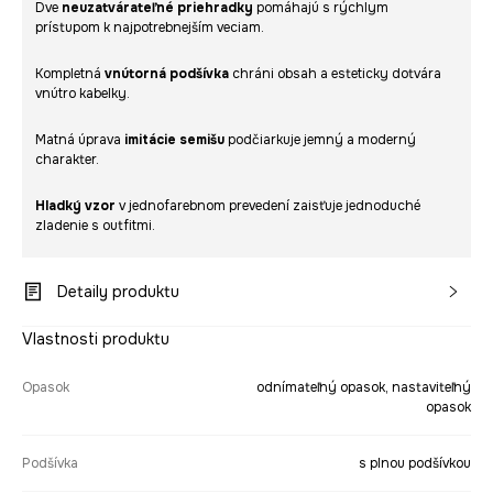
Dve
neuzatvárateľné priehradky
pomáhajú s rýchlym
prístupom k najpotrebnejším veciam.
Kompletná
vnútorná podšívka
chráni obsah a esteticky dotvára
vnútro kabelky.
Matná úprava
imitácie semišu
podčiarkuje jemný a moderný
charakter.
Hladký vzor
v jednofarebnom prevedení zaisťuje jednoduché
zladenie s outfitmi.
Detaily produktu
Vlastnosti produktu
Opasok
odnímateľný opasok, nastaviteľný
opasok
Podšívka
s plnou podšívkou