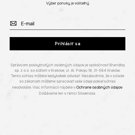
Výber ponuky je voliteľný
Prihlásiť sa
Správcom poskytnutých osobných údajov je spoločnosť Brandbq
sp. z o.o. so sídlom v Krakove, ul. Al. Pokoju 18, 31-564 Kraków.
Tento súhlas môžete kedykoľvek odvolať. Nezabudnite, že v súlade
so zákonom môžeme spracovať vaše údaje pokiaľ súhlas
neodvoláte. Viac informácií nájdete v
Ochrane osobných údajov
.
Dodávame len v rámci Slovenska.