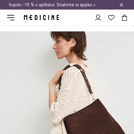
Kupón –15 % v aplikácii. Stiahnite si appku »
Doprava zadarmo od 50 €
Medicine
Ona
Doplnky
Kabelky
Shopper a tote