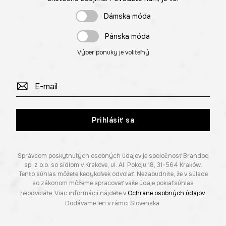
Dámska móda
Pánska móda
Výber ponuky je voliteľný
Prihlásiť sa
Správcom poskytnutých osobných údajov je spoločnosť Brandbq
sp. z o.o. so sídlom v Krakove, ul. Al. Pokoju 18, 31-564 Kraków.
Tento súhlas môžete kedykoľvek odvolať. Nezabudnite, že v súlade
so zákonom môžeme spracovať vaše údaje pokiaľ súhlas
neodvoláte. Viac informácií nájdete v
Ochrane osobných údajov
.
Dodávame len v rámci Slovenska.