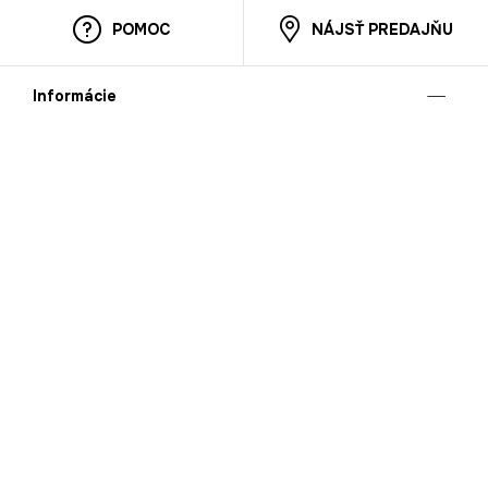
POMOC
NÁJSŤ PREDAJŇU
Informácie
O nás
Mobilná apilkácia
Pravidlá pre prezentovanie tovaru
Blog
Kontaktné údaje
Bezpečnosť
Cooperation
Kariéra