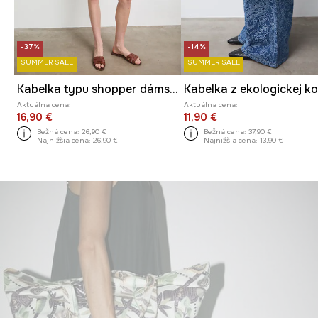
-37%
-14%
SUMMER SALE
SUMMER SALE
Kabelka typu shopper dámska bavlnená s motívom zeleniny
Kabelka z ekologickej k
Aktuálna cena:
Aktuálna cena:
16,90 €
11,90 €
Bežná cena:
26,90 €
Bežná cena:
37,90 €
Najnižšia cena:
26,90 €
Najnižšia cena:
13,90 €