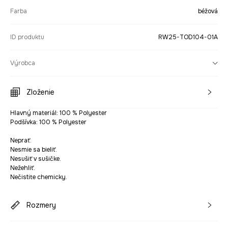
Farba
béžová
ID produktu
RW25-TOD104-01A
Výrobca
Zloženie
Hlavný materiál: 100 % Polyester
Podšívka: 100 % Polyester
Neprať.
Nesmie sa bieliť.
Nesušiť v sušičke.
Nežehliť.
Nečistite chemicky.
Rozmery