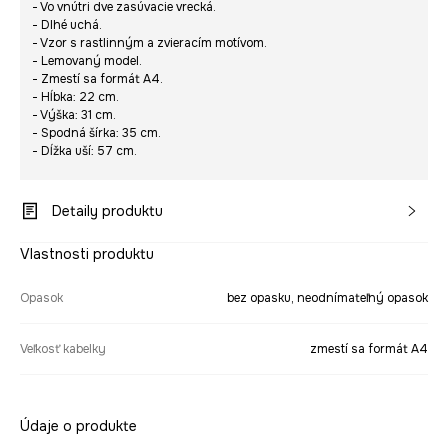
- Vo vnútri dve zasúvacie vrecká.
- Dlhé uchá.
- Vzor s rastlinným a zvieracím motívom.
- Lemovaný model.
- Zmestí sa formát A4.
- Hĺbka: 22 cm.
- Výška: 31 cm.
- Spodná šírka: 35 cm.
- Dĺžka uší: 57 cm.
Detaily produktu
Vlastnosti produktu
Opasok
bez opasku, neodnímateľný opasok
Veľkosť kabelky
zmestí sa formát A4
Údaje o produkte