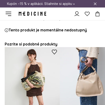
Kupón –15 % v aplikácii. Stiahnite si appku »
Doprava zadarmo od 50 €
Medicine
Ona
Doplnky
Kabelky
Shopper a tote
Kabelka 
Tento produkt je momentálne nedostupný
Pozrite si podobné produkty