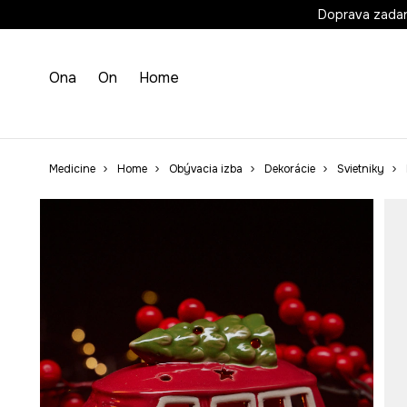
Doprava zada
Ona
On
Home
Medicine
Home
Obývacia izba
Dekorácie
Svietniky