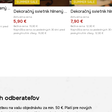
SUMMER SALE
SUMMER SALE
Dekoračný svietnik hlinený - Vianočný stromček
Dekoračný svietnik hlinený - domček
Aktuálna cena:
Aktuálna cena:
5,90 €
7,90 €
Bežná cena:
15,90 €
Bežná cena:
12,90 €
ní pred
Najnižšia cena za posledných 30 dní pred
Najnižšia cena za posledných 30 
poskytnutím zľavy:
15,90 €
poskytnutím zľavy:
12,90 €
h odberateľov
zľavu na vašu objednávku za min. 50 €. Platí pre nových