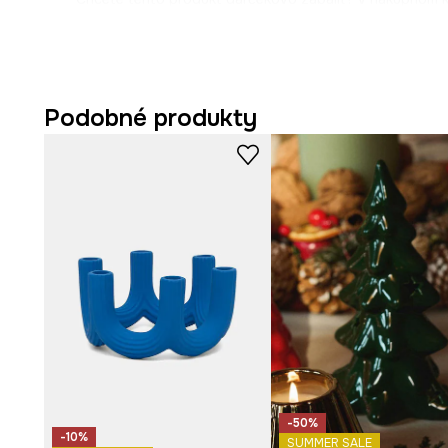
„Zabaliť ako darček“ a my to urobíme za vás.
Podobné produkty
-50%
-10%
SUMMER SALE