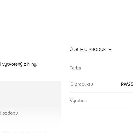
ÚDAJE O PRODUKTE
 vytvorený z hliny.
Farba
ID produktu
RW25
Výrobca
nú ozdobu.
košíku vyberte možnosť