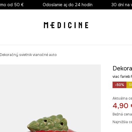
rmo od 50 €
Odoslanie aj do 24 hodín
30 dní na 
Dekoračný svietnik vianočné auto
Dekora
viac farie
-50%
S
Aktuálna c
4,90 
Bežná cena
Najnižšia c