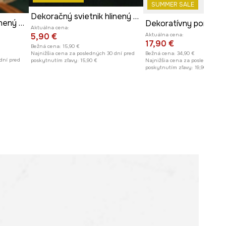
SUMMER SALE
Dekoračný svietnik hlinený - domček
Dekoračný svietnik hlinený - domček
Aktuálna cena:
5,90 €
Aktuálna cena:
17,90 €
Bežná cena:
15,90 €
Najnižšia cena za posledných 30 dní pred
Bežná cena:
34,90 €
dní pred
poskytnutím zľavy:
15,90 €
Najnižšia cena za posledných 30
poskytnutím zľavy:
19,90 €