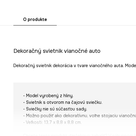
O produkte
Dekoračný svietnik vianočné auto
Dekoračný svietnik dekorácia v tvare vianočného auta. Model
- Model vyrobený z hliny.
- Svietnik s otvorom na čajovú sviečku.
- Sviečky nie sú súčasťou sady.
- Možno použiť ako dekoratívnu, voľne stojaciu vianoč
- Veľkosti: 13,7 x 8,8 x 8,8 cm.
Chcete tento produkt darčekovo zabaliť? V nákupnom 