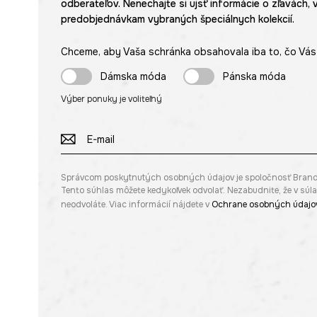
odberateľov. Nenechajte si ujsť informácie o zľavách, 
predobjednávkam vybraných špeciálnych kolekcií.
Chceme, aby Vaša schránka obsahovala iba to, čo Vás 
Dámska móda
Pánska móda
Výber ponuky je voliteľný
Správcom poskytnutých osobných údajov je spoločnosť Brandbq s
Tento súhlas môžete kedykoľvek odvolať. Nezabudnite, že v sú
neodvoláte. Viac informácií nájdete v
Ochrane osobných údajo