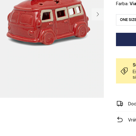
Farba:
v
ONE SIZ
S
E
s
Dod
Vrá