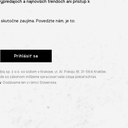
výpredajoch a najnovších trendoch ani prístup k
skutočne zaujíma. Povedzte nám, je to:
Prihlásiť sa
p. z o.o. so sídlom v Krakove, ul. Al. Pokoju 18, 31-564 Kraków.
lade so zákonom môžeme spracovať vaše údaje pokiaľ súhlas
v
. Dodávame len v rámci Slovenska.