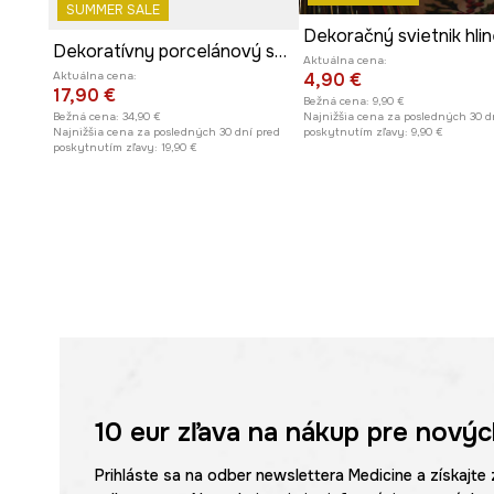
SUMMER SALE
Dekoratívny porcelánový svietnik
Aktuálna cena:
4,90 €
Aktuálna cena:
17,90 €
Bežná cena:
9,90 €
Najnižšia cena za posledných 30 d
Bežná cena:
34,90 €
poskytnutím zľavy:
9,90 €
Najnižšia cena za posledných 30 dní pred
poskytnutím zľavy:
19,90 €
10 eur
zľava na nákup pre novýc
Prihláste sa na odber newslettera Medicine a získajte 