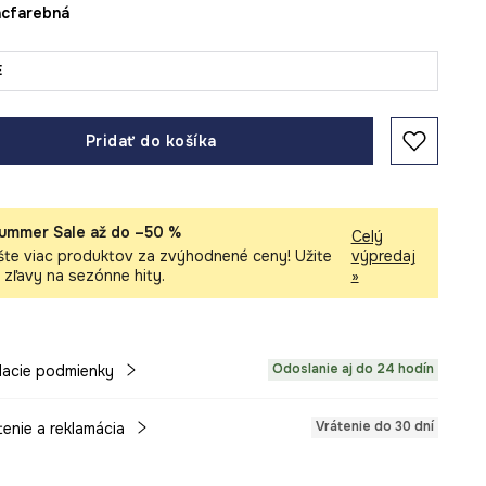
iacfarebná
E
Pridať do košíka
ummer Sale až do –50 %
Celý
šte viac produktov za zvýhodnené ceny! Užite
výpredaj
i zľavy na sezónne hity.
»
Odoslanie aj do 24 hodín
acie podmienky
Vrátenie do 30 dní
tenie a reklamácia