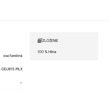
ZLOŽENIE
100 % Hlina
viacfarebná
-DEU815-MLX