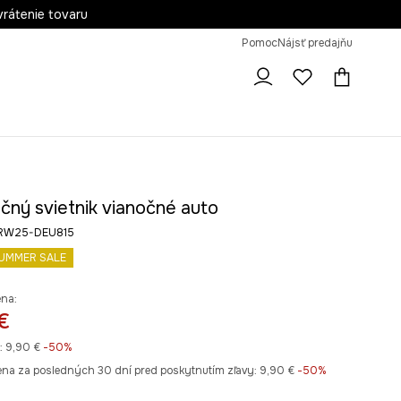
vrátenie tovaru
Pomoc
Nájsť predajňu
čný svietnik vianočné auto
b RW25-DEU815
UMMER SALE
ena:
€
:
9,90 €
-50%
ena za posledných 30 dní pred poskytnutím zľavy:
9,90 €
 -50%