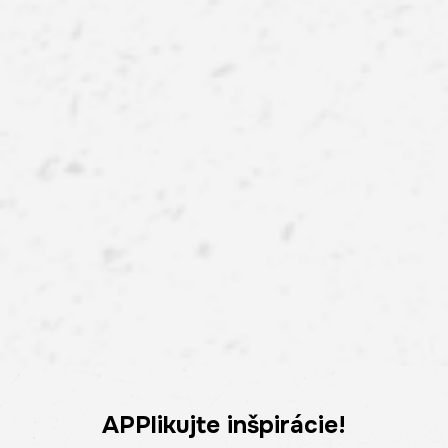
APPlikujte inšpirácie!