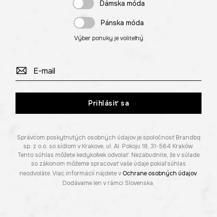
Dámska móda
Pánska móda
Výber ponuky je voliteľný
Prihlásiť sa
Správcom poskytnutých osobných údajov je spoločnosť Brandbq
sp. z o.o. so sídlom v Krakove, ul. Al. Pokoju 18, 31-564 Kraków.
Tento súhlas môžete kedykoľvek odvolať. Nezabudnite, že v súlade
so zákonom môžeme spracovať vaše údaje pokiaľ súhlas
neodvoláte. Viac informácií nájdete v
Ochrane osobných údajov
.
Dodávame len v rámci Slovenska.