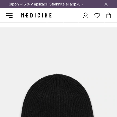
Kupón –15 % v aplikácii. Stiahnite si appku »
Doprava zadarmo od 50 €
Medicine
On
Doplnky
Čiapky a klobúky
Zimné čiapky
Čia