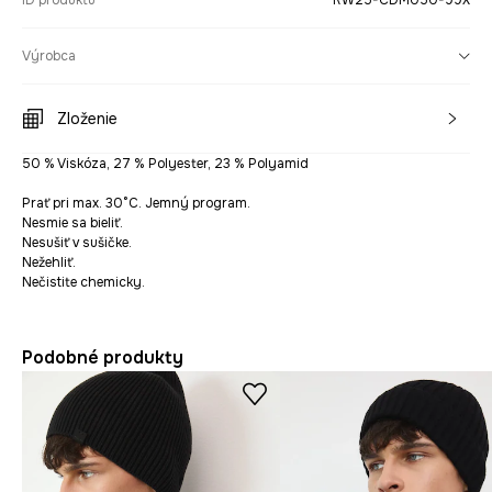
ID produktu
RW25-CDM050-99X
Výrobca
Zloženie
50 % Viskóza, 27 % Polyester, 23 % Polyamid
Prať pri max. 30°C. Jemný program.
Nesmie sa bieliť.
Nesušiť v sušičke.
Nežehliť.
Nečistite chemicky.
Podobné produkty