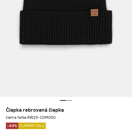
Čiapka rebrovaná čiapka
čierna farba RW25-CDM050
-44%
SUMMER SALE