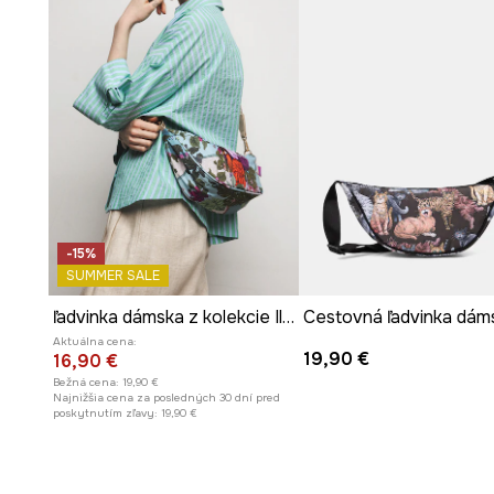
-15%
SUMMER SALE
ľadvinka dámska z kolekcie Ilona Tambor x Medicine
Aktuálna cena:
19,90 €
16,90 €
Bežná cena:
19,90 €
Najnižšia cena za posledných 30 dní pred
poskytnutím zľavy:
19,90 €