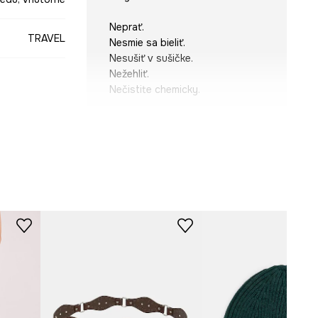
Neprať.
TRAVEL
Nesmie sa bieliť.
Nesušiť v sušičke.
Nežehliť.
Nečistite chemicky.
béžová
-TOD608-08A