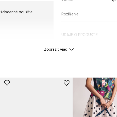
aždodenné použitie.
Rozlíšenie
ÚDAJE O PRODUKTE
Zobraziť viac
Farba
ID produktu
RS25