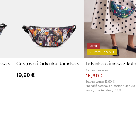
-15%
SUMMER SALE
Cestovná ľadvinka dámska so zvieracím motívom
Cestovná ľadvinka dámska so zvieracím motívom
Aktuálna cena:
19,90 €
16,90 €
Bežná cena:
19,90 €
Najnižšia cena za posledných 30 
poskytnutím zľavy:
19,90 €