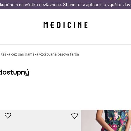
rmo od 50 €
kupónom na všetko nezľavnené. Stiahnite si aplikáciu a využite zľav
Odoslanie aj do 24 hodín
30 dní na 
 taška cez pás dámska vzorovaná béžová farba
dostupný