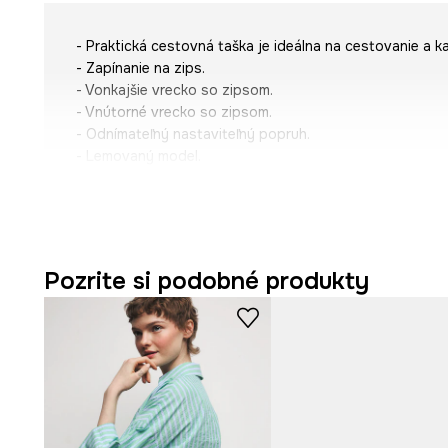
- Praktická cestovná taška je ideálna na cestovanie a k
- Zapínanie na zips.
- Vonkajšie vrecko so zipsom.
- Vnútorné vrecko so zipsom.
- Odnímateľný nastaviteľný popruh.
- Lemovaný model.
- Nezmestí sa formát A4.
- Vzorovaný textil.
- Vzor s rastlinným a zvieracím motívom.
- Hĺbka: 9 cm.
- Výška: 16 cm.
Pozrite si podobné produkty
- Spodná šírka: 20 cm.