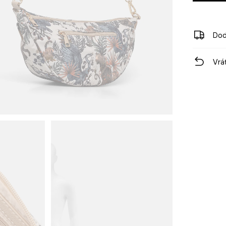
Dod
Vrá