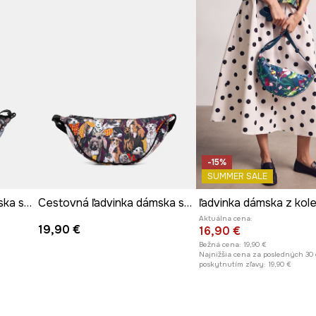
-15%
SUMMER SALE
Cestovná ľadvinka dámska so zvieracím motívom
Cestovná ľadvinka dámska so zvieracím motívom
Aktuálna cena:
19,90 €
16,90 €
Bežná cena:
19,90 €
Najnižšia cena za posledných 30 
poskytnutím zľavy:
19,90 €