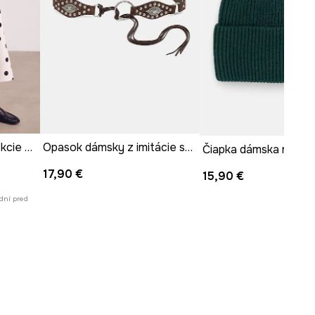
ľadvinka dámska z kolekcie Kit Mizeres x Medicine
Opasok dámsky z imitácie semišu
17,90 €
15,90 €
dní pred