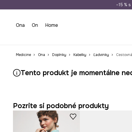
Doprava zada
–15 % s 
Ona
On
Home
Medicine
Ona
Doplnky
Kabelky
Ľadvinky
Cestovná
Tento produkt je momentálne ne
Pozrite si podobné produkty