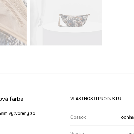
ová farba
VLASTNOSTI PRODUKTU
aním vytvorený zo
Opasok
odním
Vrecká
vpr