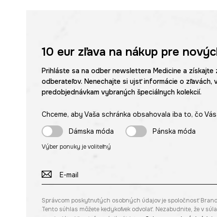
10 eur
zľava na nákup pre novýc
Prihláste sa na odber newslettera Medicine a získajte 
odberateľov. Nenechajte si ujsť informácie o zľavách, 
predobjednávkam vybraných špeciálnych kolekcií.
Chceme, aby Vaša schránka obsahovala iba to, čo Vás 
Dámska móda
Pánska móda
Výber ponuky je voliteľný
Správcom poskytnutých osobných údajov je spoločnosť Brandbq s
Tento súhlas môžete kedykoľvek odvolať. Nezabudnite, že v sú