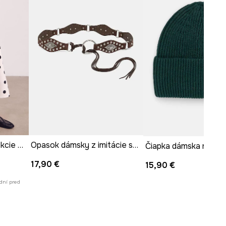
ľadvinka dámska z kolekcie Kit Mizeres x Medicine
Opasok dámsky z imitácie semišu
17,90 €
15,90 €
dní pred