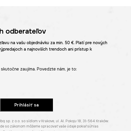
h odberateľov
zľavu na vašu objednávku za min. 50 €. Platí pre nových
výpredajoch a najnovších trendoch ani prístup k
skutočne zaujíma. Povedzte nám, je to:
Prihlásiť sa
p. z o.o. so sídlom v Krakove, ul. Al. Pokoju 18, 31-564 Kraków.
lade so zákonom môžeme spracovať vaše údaje pokiaľ súhlas