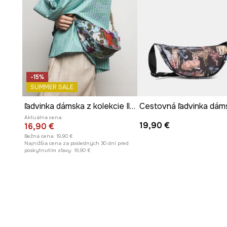
-15%
SUMMER SALE
ľadvinka dámska z kolekcie Ilona Tambor x Medicine
Aktuálna cena:
19,90 €
16,90 €
Bežná cena:
19,90 €
Najnižšia cena za posledných 30 dní pred
poskytnutím zľavy:
19,90 €