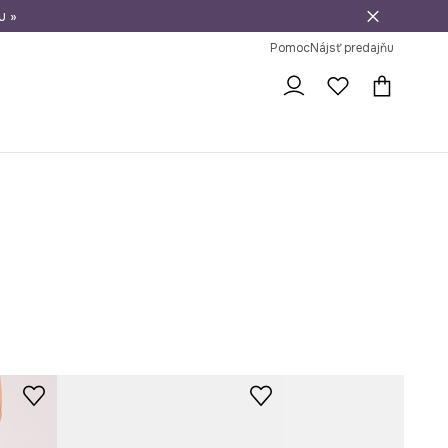
u »
vrátenie tovaru
Pomoc
Nájsť predajňu