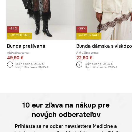
-44%
-39%
SUMMER SALE
SUMMER SALE
Bunda prešívaná
Bunda dámska s viskóz
Aktuálna cena:
Aktuálna cena:
49,90 €
22,90 €
Bežná cena:
89,90 €
Bežná cena:
37,90 €
Najnižšia cena:
89,90 €
Najnižšia cena:
37,90 €
10 eur
zľava na nákup pre
nových odberateľov
Prihláste sa na odber newslettera Medicine a