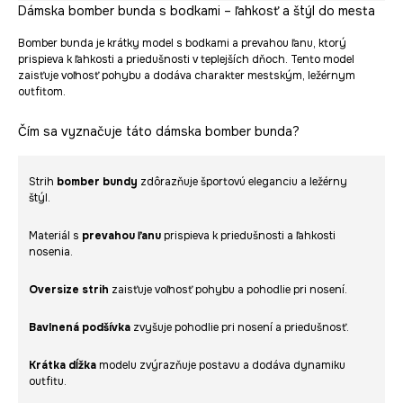
Dámska bomber bunda s bodkami – ľahkosť a štýl do mesta
Bomber bunda je krátky model s bodkami a prevahou ľanu, ktorý
prispieva k ľahkosti a priedušnosti v teplejších dňoch. Tento model
zaisťuje voľnosť pohybu a dodáva charakter mestským, ležérnym
outfitom.
Čím sa vyznačuje táto dámska bomber bunda?
Strih
bomber bundy
zdôrazňuje športovú eleganciu a ležérny
štýl.
Materiál s
prevahou ľanu
prispieva k priedušnosti a ľahkosti
nosenia.
Oversize strih
zaisťuje voľnosť pohybu a pohodlie pri nosení.
Bavlnená podšívka
zvyšuje pohodlie pri nosení a priedušnosť.
Krátka dĺžka
modelu zvýrazňuje postavu a dodáva dynamiku
outfitu.