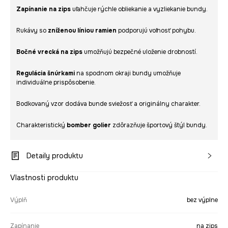
Zapínanie na zips
uľahčuje rýchle obliekanie a vyzliekanie bundy.
Rukávy so
zníženou líniou ramien
podporujú voľnosť pohybu.
Bočné vrecká na zips
umožňujú bezpečné uloženie drobností.
Regulácia šnúrkami
na spodnom okraji bundy umožňuje
individuálne prispôsobenie.
Bodkovaný vzor dodáva bunde sviežosť a originálny charakter.
Charakteristický
bomber golier
zdôrazňuje športový štýl bundy.
Detaily produktu
Vlastnosti produktu
Výplň
bez výplne
Zapínanie
na zips