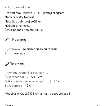
Pokyny na údržbu
:
Prať pri max. teplote 30 °C – jemný program.
Nechlórovať / Nebieliť.
Nesušiť v bubnovej sušičke.
Nečistiť chemicky.
Žehliť pri max. teplote 150 °C.
Rozmery
Typ rukáva
:
so zníženou líniou ramien
Strih
:
oversize
Rozmery
Rozmery uvedené pre veľkosť
:
S.
Šírka v podpazuší
:
58,5 cm
Dĺžka rukáva (meraná od výstrihu)
:
79 cm
Šírka ramien
:
45 cm
Modelka je vysoká 178 cm a má na sebe veľkosť S