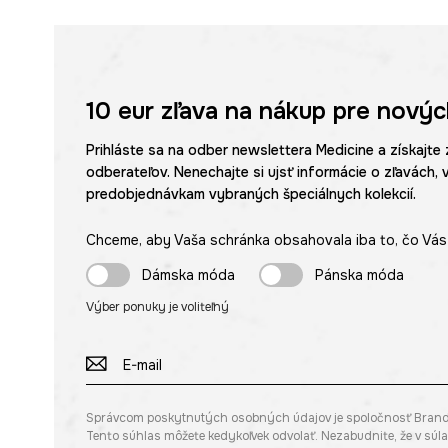
10 eur
zľava na nákup pre novýc
Prihláste sa na odber newslettera Medicine a získajte 
odberateľov. Nenechajte si ujsť informácie o zľavách, 
predobjednávkam vybraných špeciálnych kolekcií.
Chceme, aby Vaša schránka obsahovala iba to, čo Vás 
Dámska móda
Pánska móda
Výber ponuky je voliteľný
Správcom poskytnutých osobných údajov je spoločnosť Brandbq s
Tento súhlas môžete kedykoľvek odvolať. Nezabudnite, že v sú