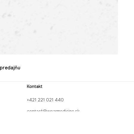
u predajňu
Kontakt
+421 221 021 440
contact@wearmedicine.sk
INE
Kontaktný formulár