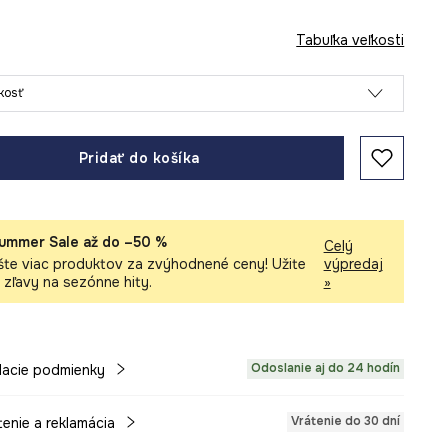
Tabuľka veľkosti
ľkosť
Pridať do košíka
ummer Sale až do –50 %
Celý
šte viac produktov za zvýhodnené ceny! Užite
výpredaj
i zľavy na sezónne hity.
»
Odoslanie aj do 24 hodín
acie podmienky
Vrátenie do 30 dní
tenie a reklamácia