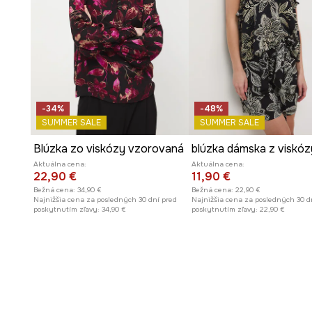
-34%
-48%
SUMMER SALE
SUMMER SALE
Blúzka zo viskózy vzorovaná
blúzka dámska z viskóz
Aktuálna cena:
Aktuálna cena:
22,90 €
11,90 €
Bežná cena:
34,90 €
Bežná cena:
22,90 €
Najnižšia cena za posledných 30 dní pred
Najnižšia cena za posledných 30 d
poskytnutím zľavy:
34,90 €
poskytnutím zľavy:
22,90 €