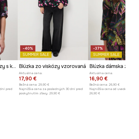
-40%
-37%
SUMMER SALE
SUMMER SALE
Blúzka dámska z viskózy s kvetmi
Blúzka zo viskózy vzorovaná
Blúzka dámska z visk
Aktuálna cena:
Aktuálna cena:
17,90 €
16,90 €
Bežná cena:
29,90 €
Bežná cena:
26,90 €
dní pred
Najnižšia cena za posledných 30 dní pred
Najnižšia cena od uvedenia do p
poskytnutím zľavy:
29,90 €
26,90 €