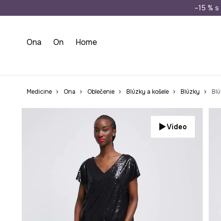
Doprava zada
–15 % s 
Ona
On
Home
Medicine
Ona
Oblečenie
Blúzky a košele
Blúzky
Blú
Video