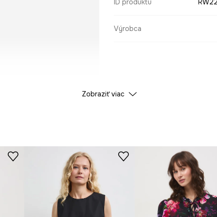
ID produktu
RW22
Výrobca
Zobraziť viac