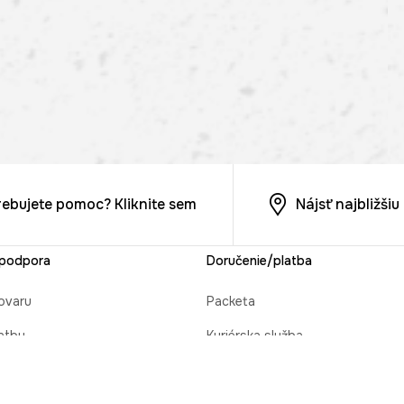
rebujete pomoc? Kliknite sem
Nájsť najbližši
 podpora
Doručenie/platba
ovaru
Packeta
atby
Kuriérska služba
cie objednávky
Osobný odber v predajni MEDIC
 darček
Platba na dobierku