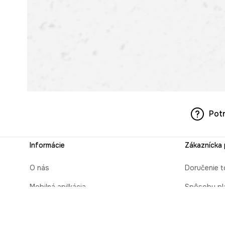
Pot
Informácie
Zákaznícka
O nás
Doručenie t
Mobilná apilkácia
Spôsoby pl
Pravidlá pre prezentovanie tovaru
Čas realizá
Blog
Zabaliť ako