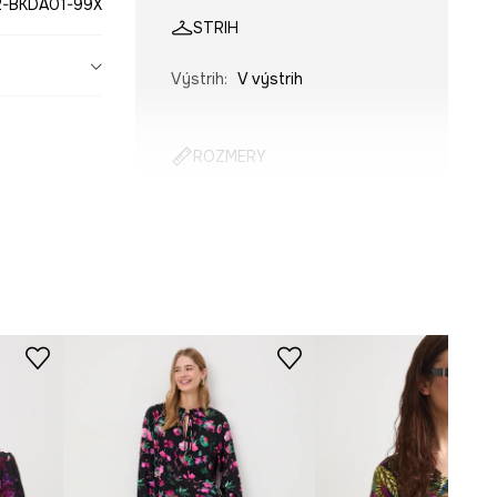
-BKDA01-99X
STRIH
Výstrih
:
V výstrih
ROZMERY
Modelka je vysoká 178 cm a má
na sebe veľkosť S
Tabuľka veľkosti