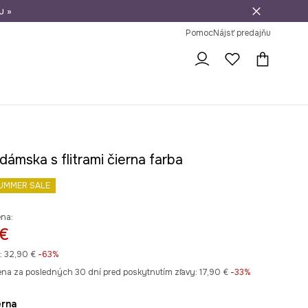
u »
vrátenie tovaru
Pomoc
Nájsť predajňu
dámska s flitrami čierna farba
UMMER SALE
ena:
 €
:
32,90 €
-63%
ena za posledných 30 dní pred poskytnutím zľavy:
17,90 €
 -33%
ierna