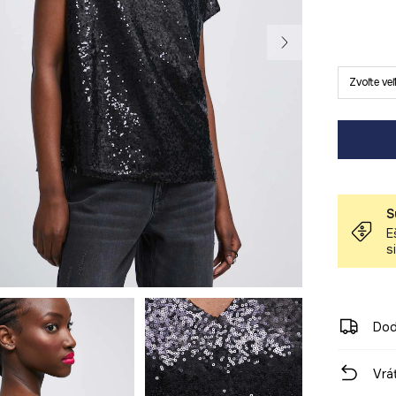
Zvoľte ve
S
E
s
Dod
Vrá