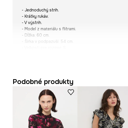
- Jednoduchý strih.
- Krátky rukáv.
- V výstrih.
- Model z materiálu s flitrami.
- Dĺžka: 60 cm.
- Šírka v podpazuší: 54 cm.
- Veľkosti pre rozmer: S.
Podobné produkty