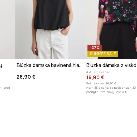
-37%
SUMMER SALE
y
Blúzka dámska bavlnená hladká
Aktuálna cena:
26,90 €
16,90 €
Bežná cena:
26,90 €
ní pred
Najnižšia cena za posledných 30 
poskytnutím zľavy:
26,90 €