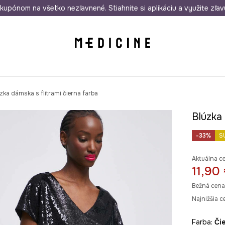
rmo od 50 €
kupónom na všetko nezľavnené. Stiahnite si aplikáciu a využite zľav
Odoslanie aj do 24 hodín
30 dní na 
zka dámska s flitrami čierna farba
Blúzka 
-33%
S
Aktuálna c
11,90
Bežná cena
Najnižšia c
Farba:
č