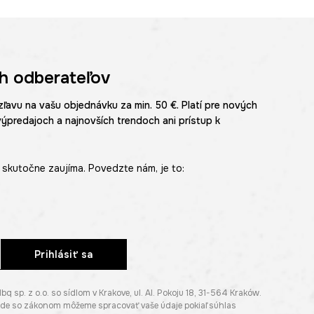
h odberateľov
zľavu na vašu objednávku za min. 50 €. Platí pre nových
výpredajoch a najnovších trendoch ani prístup k
skutočne zaujíma. Povedzte nám, je to:
Prihlásiť sa
p. z o.o. so sídlom v Krakove, ul. Al. Pokoju 18, 31-564 Kraków.
lade so zákonom môžeme spracovať vaše údaje pokiaľ súhlas