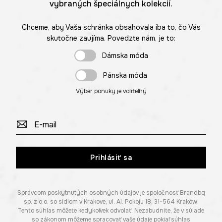
vybraných špeciálnych kolekcií.
Chceme, aby Vaša schránka obsahovala iba to, čo Vás
skutočne zaujíma. Povedzte nám, je to:
Dámska móda
Pánska móda
Výber ponuky je voliteľný
Prihlásiť sa
Správcom poskytnutých osobných údajov je spoločnosť Brandbq
sp. z o.o. so sídlom v Krakove, ul. Al. Pokoju 18, 31-564 Kraków.
Tento súhlas môžete kedykoľvek odvolať. Nezabudnite, že v súlade
so zákonom môžeme spracovať vaše údaje pokiaľ súhlas