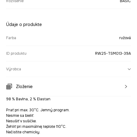
Rozlíšenie
BASIC
Údaje o produkte
Farba
ružová
ID produktu
RW25-TSM013-39A
Výrobca
Zloženie
98 % Bavlna, 2 % Elastan
Prať pri max. 30°C. Jemný program.
Nesmie sa bieliť.
Nesušiť v sušičke.
Žehliť pri maximálnej teplote 110°C.
Nečistite chemicky.