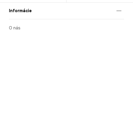
Informácie
O nás
Mobilná apilkácia
Pravidlá pre prezentovanie tovaru
Blog
Kontaktné údaje
Bezpečnosť
Cooperation
Kariéra
Nahlasovanie porušení (whistleblowing)
Ochrana osobných údajov