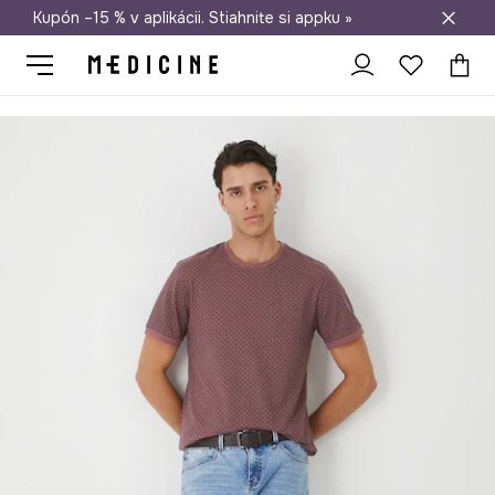
Kupón –15 % v aplikácii. Stiahnite si appku »
Doprava zadarmo od 50 €
Medicine
On
Oblečenie
Tričká