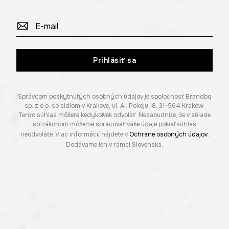
Prihlásiť sa
Správcom poskytnutých osobných údajov je spoločnosť Brandbq
sp. z o.o. so sídlom v Krakove, ul. Al. Pokoju 18, 31-564 Kraków.
Tento súhlas môžete kedykoľvek odvolať. Nezabudnite, že v súlade
so zákonom môžeme spracovať vaše údaje pokiaľ súhlas
neodvoláte. Viac informácií nájdete v
Ochrane osobných údajov
.
Dodávame len v rámci Slovenska.