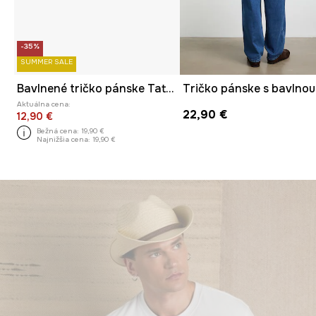
-35%
SUMMER SALE
Bavlnené tričko pánske Tattoo Art by Michał Kidacki
Aktuálna cena:
22,90 €
12,90 €
Bežná cena:
19,90 €
Najnižšia cena:
19,90 €