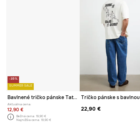
-35%
SUMMER SALE
Bavlnené tričko pánske Tattoo Art by Michał Kidacki
Aktuálna cena:
22,90 €
12,90 €
Bežná cena:
19,90 €
Najnižšia cena:
19,90 €