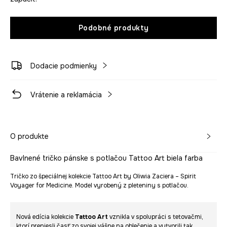
Podobné produkty
Dodacie podmienky
Vrátenie a reklamácia
O produkte
Bavlnené tričko pánske s potlačou Tattoo Art biela farba
Tričko zo špeciálnej kolekcie Tattoo Art by Oliwia Zaciera – Spirit
Voyager for Medicine. Model vyrobený z pleteniny s potlačou.
Nová edícia kolekcie
Tattoo Art
vznikla v spolupráci s tetovačmi,
ktorí preniesli časť zo svojej vášne na oblečenie a vytvorili tak