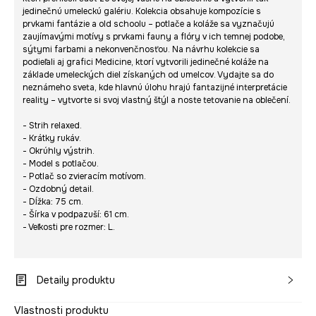
jedinečnú umeleckú galériu. Kolekcia obsahuje kompozície s
prvkami fantázie a old schoolu – potlače a koláže sa vyznačujú
zaujímavými motívy s prvkami fauny a flóry v ich temnej podobe,
sýtymi farbami a nekonvenčnosťou. Na návrhu kolekcie sa
podieľali aj grafici Medicine, ktorí vytvorili jedinečné koláže na
základe umeleckých diel získaných od umelcov. Vydajte sa do
neznámeho sveta, kde hlavnú úlohu hrajú fantazijné interpretácie
reality – vytvorte si svoj vlastný štýl a noste tetovanie na oblečení.
- Strih relaxed.
- Krátky rukáv.
- Okrúhly výstrih.
- Model s potlačou.
- Potlač so zvieracím motívom.
- Ozdobný detail.
- Dĺžka: 75 cm.
- Šírka v podpazuší: 61 cm.
- Veľkosti pre rozmer: L.
Detaily produktu
Vlastnosti produktu