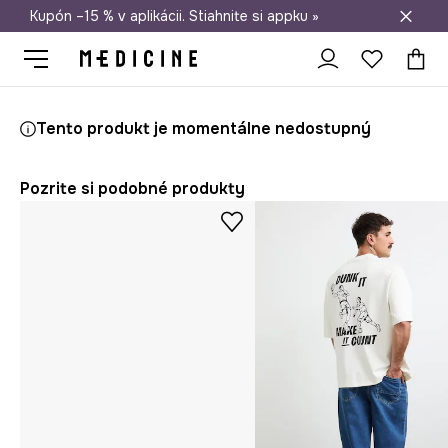
Kupón –15 % v aplikácii. Stiahnite si appku »
Doprava zadarmo od 50 €
Medicine
On
Oblečenie
Tričká
Tento produkt je momentálne nedostupný
Pozrite si podobné produkty