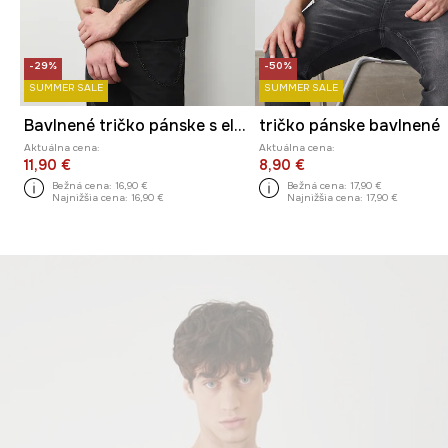
-29%
-50%
SUMMER SALE
SUMMER SALE
Bavlnené tričko pánske s elastanom z Mačacej kolekcie
tričko pánske bavlnené
Aktuálna cena:
Aktuálna cena:
11,90 €
8,90 €
Bežná cena:
16,90 €
Bežná cena:
17,90 €
Najnižšia cena:
16,90 €
Najnižšia cena:
17,90 €