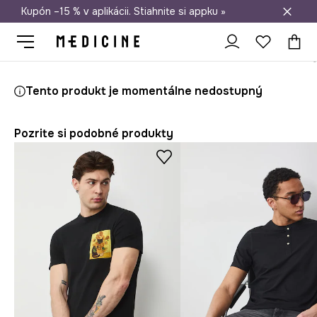
Kupón –15 % v aplikácii. Stiahnite si appku »
Doprava zadarmo od 50 €
Medicine
On
Oblečenie
Tričká
Tento produkt je momentálne nedostupný
Pozrite si podobné produkty