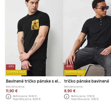
-29%
-50%
SUMMER SALE
SUMMER SALE
Bavlnené tričko pánske s elastanom z Mačacej kolekcie
tričko pánske bavlnené
Aktuálna cena:
Aktuálna cena:
11,90 €
8,90 €
Bežná cena:
16,90 €
Bežná cena:
17,90 €
Najnižšia cena:
16,90 €
Najnižšia cena:
17,90 €