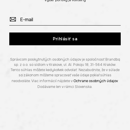
Výber ponuky je voliteľný
Prihlásiť sa
Správcom poskytnutých osobných údajov je spoločnosť Brandbq
sp. z o.o. so sídlom v Krakove, ul. Al. Pokoju 18, 31-564 Kraków.
Tento súhlas môžete kedykoľvek odvolať. Nezabudnite, že v súlade
so zákonom môžeme spracovať vaše údaje pokiaľ súhlas
neodvoláte. Viac informácií nájdete v
Ochrane osobných údajov
.
Dodávame len v rámci Slovenska.