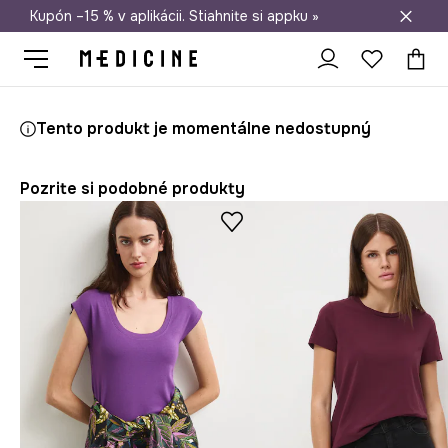
Kupón –15 % v aplikácii. Stiahnite si appku »
Doprava zadarmo od 50 €
Medicine
Ona
Oblečenie
Tričká
Tento produkt je momentálne nedostupný
Pozrite si podobné produkty