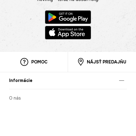
POMOC
NÁJSŤ PREDAJŇU
Informácie
O nás
Mobilná apilkácia
Pravidlá pre prezentovanie tovaru
Blog