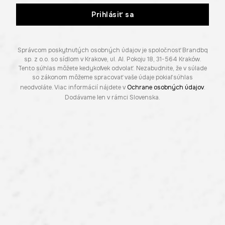
Prihlásiť sa
Správcom poskytnutých osobných údajov je spoločnosť Brandbq
sp. z o.o. so sídlom v Krakove, ul. Al. Pokoju 18, 31-564 Kraków.
Tento súhlas môžete kedykoľvek odvolať. Nezabudnite, že v súlade
so zákonom môžeme spracovať vaše údaje pokiaľ súhlas
neodvoláte. Viac informácií nájdete v
Ochrane osobných údajov
.
Dodávame len v rámci Slovenska.