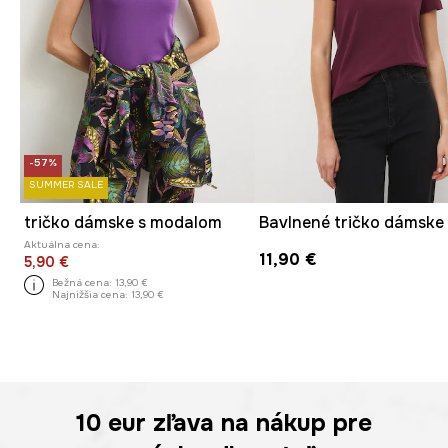
-57%
SUMMER SALE
tričko dámske s modalom
Aktuálna cena:
11,90 €
5,90 €
Bežná cena:
13,90 €
Najnižšia cena:
13,90 €
10 eur
zľava na nákup pre