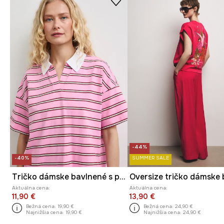
-44%
-40%
SUMMER SALE
Tričko dámske bavlnené s pásikavým vzorom
Aktuálna cena:
Aktuálna cena:
11,90 €
13,90 €
Bežná cena:
19,90 €
Bežná cena:
24,90 €
Najnižšia cena:
19,90 €
Najnižšia cena:
24,90 €