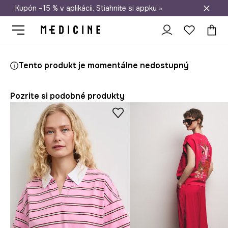
Kupón –15 % v aplikácii. Stiahnite si appku »
Doprava zadarmo od 50 €
Medicine
Ona
Oblečenie
Tričká
Tento produkt je momentálne nedostupný
Pozrite si podobné produkty