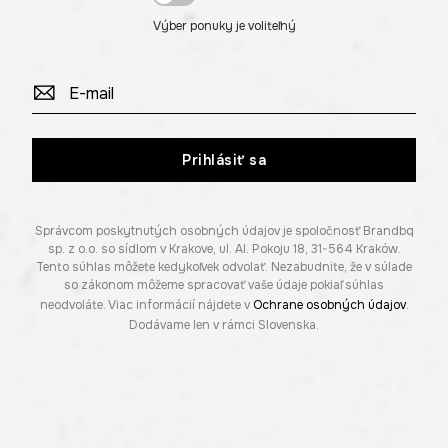
Výber ponuky je voliteľný
Prihlásiť sa
Správcom poskytnutých osobných údajov je spoločnosť Brandbq
sp. z o.o. so sídlom v Krakove, ul. Al. Pokoju 18, 31-564 Kraków.
Tento súhlas môžete kedykoľvek odvolať. Nezabudnite, že v súlade
so zákonom môžeme spracovať vaše údaje pokiaľ súhlas
neodvoláte. Viac informácií nájdete v
Ochrane osobných údajov
.
Dodávame len v rámci Slovenska.