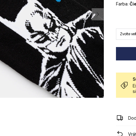
Farba:
č
Zvoľte ve
S
E
s
Dod
Vrá