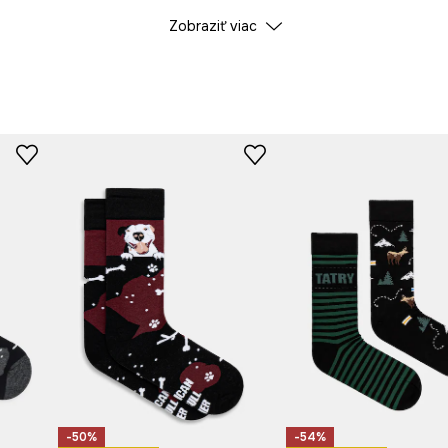
Zobraziť viac
Farba
ID produktu
RW25
Výrobca
-50%
-54%