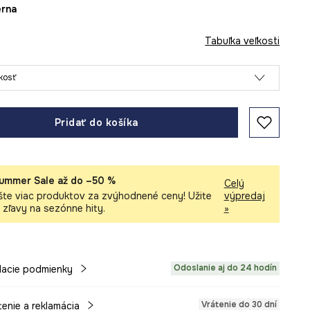
ierna
Tabuľka veľkosti
ľkosť
Pridať do košíka
ummer Sale až do –50 %
Celý
šte viac produktov za zvýhodnené ceny! Užite
výpredaj
i zľavy na sezónne hity.
»
Odoslanie aj do 24 hodín
acie podmienky
Vrátenie do 30 dní
tenie a reklamácia