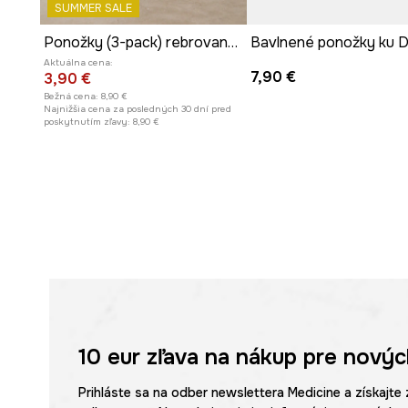
SUMMER SALE
Ponožky (3-pack) rebrované bambusové vlákno
Aktuálna cena:
7,90 €
3,90 €
Bežná cena:
8,90 €
Najnižšia cena za posledných 30 dní pred
poskytnutím zľavy:
8,90 €
10 eur
zľava na nákup pre novýc
Prihláste sa na odber newslettera Medicine a získajte 