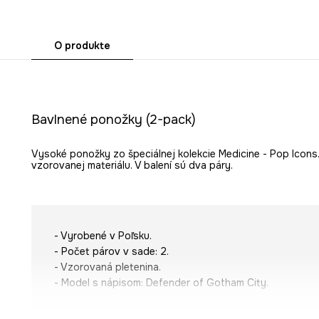
O produkte
Bavlnené ponožky (2-pack)
Vysoké ponožky zo špeciálnej kolekcie Medicine - Pop Icons
vzorovanej materiálu. V balení sú dva páry.
- Vyrobené v Poľsku.
- Počet párov v sade: 2.
- Vzorovaná pletenina.
- Model s nápisom:
Defender of Gotham City
.