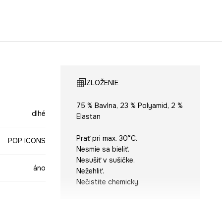
ZLOŽENIE
75 % Bavlna, 23 % Polyamid, 2 %
dlhé
Elastan
Prať pri max. 30°C.
POP ICONS
Nesmie sa bieliť.
Nesušiť v sušičke.
áno
Nežehliť.
Nečistite chemicky.