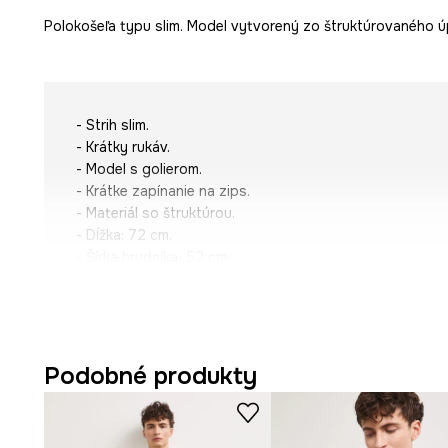
Polokošeľa typu slim. Model vytvorený zo štruktúrovaného ú
- Strih slim.
- Krátky rukáv.
- Model s golierom.
- Krátke zapínanie na zips.
- Materiál so štruktúrou.
- Dĺžka: 72 cm.
- Šírka hrudníka: 52 cm.
- Veľkosti pre rozmer: M.
Podobné produkty