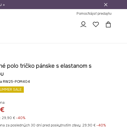
u »
vrátenie tovaru
Pomoc
Nájsť predajňu
né polo tričko pánske s elastanom s
ou
rba RW25-POM404
UMMER SALE
ena:
 €
:
29,90 €
-40%
ena za posledných 30 dní pred poskytnutím zľavy:
29,90 €
 -40%