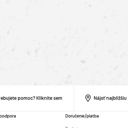
rebujete pomoc? Kliknite sem
Nájsť najbližši
 podpora
Doručenie/platba