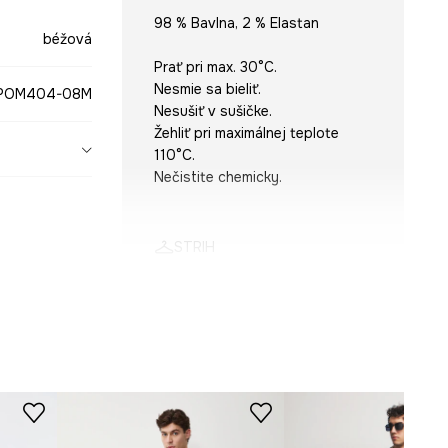
98 % Bavlna, 2 % Elastan
béžová
Prať pri max. 30°C.
Nesmie sa bieliť.
POM404-08M
Nesušiť v sušičke.
Žehliť pri maximálnej teplote
110°C.
Nečistite chemicky.
STRIH
Výstrih
:
golier so stojačikom
Strih
:
slim fit