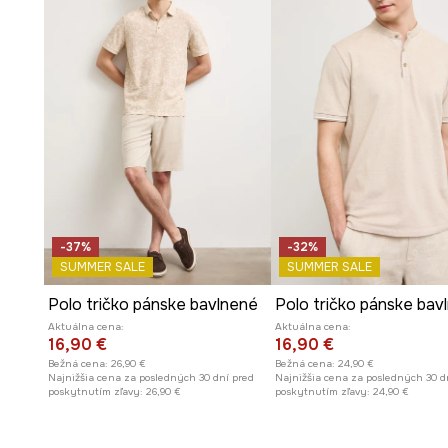
-37%
-32%
SUMMER SALE
SUMMER SALE
Polo tričko pánske bavlnené
Aktuálna cena:
Aktuálna cena:
16,90 €
16,90 €
Bežná cena:
26,90 €
Bežná cena:
24,90 €
Najnižšia cena za posledných 30 dní pred
Najnižšia cena za posledných 30 d
poskytnutím zľavy:
26,90 €
poskytnutím zľavy:
24,90 €