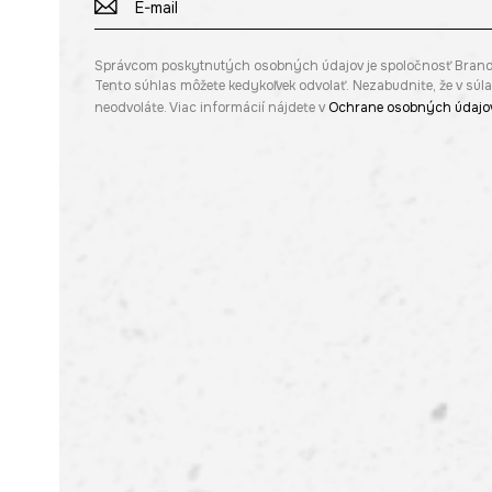
Správcom poskytnutých osobných údajov je spoločnosť Brandbq s
Tento súhlas môžete kedykoľvek odvolať. Nezabudnite, že v sú
neodvoláte. Viac informácií nájdete v
Ochrane osobných údajo