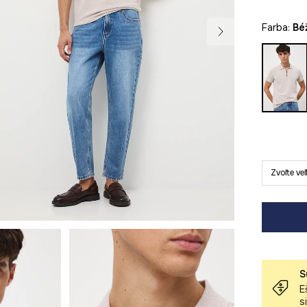
Farba:
b
Zvoľte ve
S
E
s