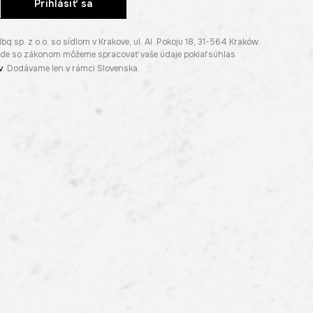
Prihlásiť sa
p. z o.o. so sídlom v Krakove, ul. Al. Pokoju 18, 31-564 Kraków.
lade so zákonom môžeme spracovať vaše údaje pokiaľ súhlas
v
. Dodávame len v rámci Slovenska.