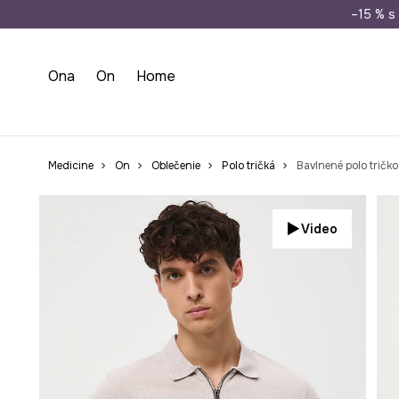
Doprava zada
–15 % s 
Ona
On
Home
Medicine
On
Oblečenie
Polo tričká
Bavlnené polo tričk
Video