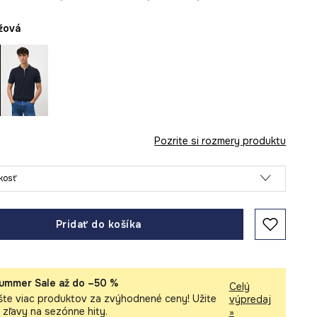
éžová
Pozrite si rozmery produktu
ľkosť
Pridať do košíka
ummer Sale až do –50 %
Celý
šte viac produktov za zvýhodnené ceny! Užite
výpredaj
i zľavy na sezónne hity.
»