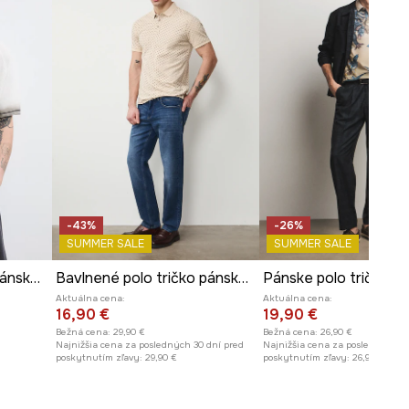
-43%
-26%
SUMMER SALE
SUMMER SALE
Úpletové polo tričko pánske bavlnené
Bavlnené polo tričko pánske s elastanom a s drobným vzorom
Aktuálna cena:
Aktuálna cena:
16,90 €
19,90 €
Bežná cena:
29,90 €
Bežná cena:
26,90 €
Najnižšia cena za posledných 30 dní pred
Najnižšia cena za posledných 30
poskytnutím zľavy:
29,90 €
poskytnutím zľavy:
26,90 €