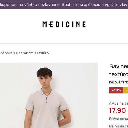
rmo od 50 €
kupónom na všetko nezľavnené. Stiahnite si aplikáciu a využite zľav
Odoslanie aj do 24 hodín
30 dní na 
o pánske s elastanom s textúrou
Bavlne
textúr
béžová fa
-40%
S
Aktuálna c
17,90
Bežná cena
Najnižšia c