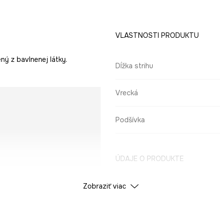
VLASTNOSTI PRODUKTU
ný z bavlnenej látky.
Dĺžka strihu
Vrecká
Podšívka
ÚDAJE O PRODUKTE
Zobraziť viac
Farba
ID produktu
RS25