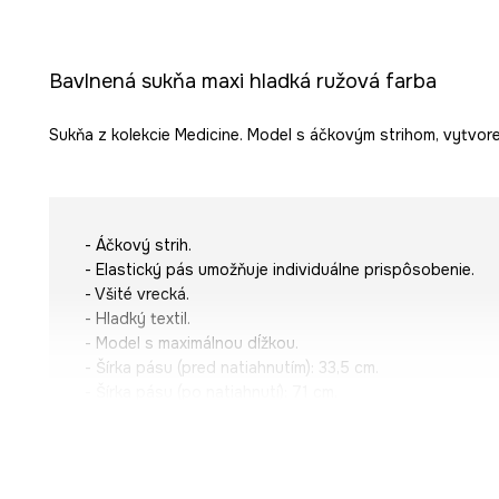
Bavlnená sukňa maxi hladká ružová farba
Sukňa z kolekcie Medicine. Model s áčkovým strihom, vytvore
- Áčkový strih.
- Elastický pás umožňuje individuálne prispôsobenie.
- Všité vrecká.
- Hladký textil.
- Model s maximálnou dĺžkou.
- Šírka pásu (pred natiahnutím): 33,5 cm.
- Šírka pásu (po natiahnutí): 71 cm.
- Dĺžka: 86 cm.
- Veľkosti pre rozmer: S.