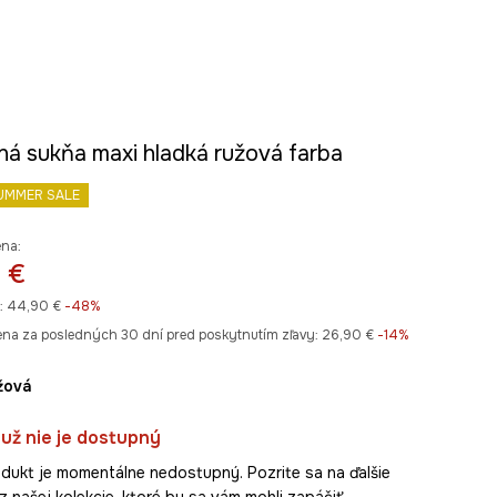
ná sukňa maxi hladká ružová farba
UMMER SALE
ena:
 €
:
44,90 €
-48%
ena za posledných 30 dní pred poskytnutím zľavy:
26,90 €
 -14%
užová
už nie je dostupný
dukt je momentálne nedostupný. Pozrite sa na ďalšie
z našej kolekcie, ktoré by sa vám mohli zapáčiť.