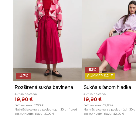
-53%
-47%
SUMMER SALE
Rozšírená sukňa bavlnená
Sukňa s ľanom hladká
Aktuálna cena:
Aktuálna cena:
19,90 €
19,90 €
Bežná cena:
37,90 €
Bežná cena:
42,90 €
Najnižšia cena za posledných 30 dní pred
Najnižšia cena za posledných 30 d
poskytnutím zľavy:
37,90 €
poskytnutím zľavy:
42,90 €