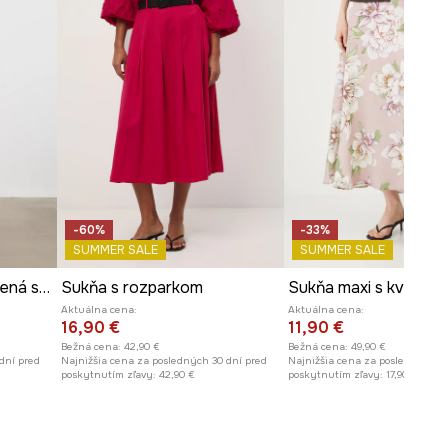
-60%
-33%
SUMMER SALE
SUMMER SALE
Rozšírená sukňa bavlnená s kvetmi
Sukňa s rozparkom
Sukňa maxi s kvetina
Aktuálna cena:
Aktuálna cena:
16,90 €
11,90 €
Bežná cena:
42,90 €
Bežná cena:
49,90 €
dní pred
Najnižšia cena za posledných 30 dní pred
Najnižšia cena za posledných 30
poskytnutím zľavy:
42,90 €
poskytnutím zľavy:
17,90 €