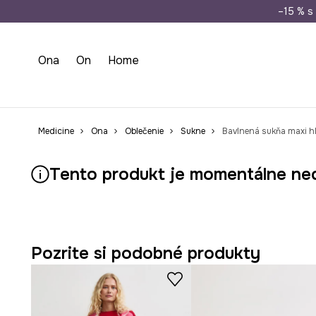
Doprava zada
–15 % s 
Ona
On
Home
Medicine
Ona
Oblečenie
Sukne
Bavlnená sukňa maxi h
Tento produkt je momentálne ne
Pozrite si podobné produkty