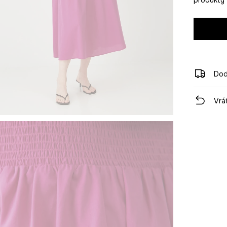
Dod
Vrá