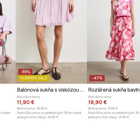
-55%
SUMMER SALE
-47%
Balónová sukňa s viskózou s pásikavým vzorom
Aktuálna cena:
Aktuálna cena:
11,90 €
19,90 €
Bežná cena:
26,90 €
Bežná cena:
37,90 €
ní pred
Najnižšia cena za posledných 30 dní pred
Najnižšia cena za posledných 30 
poskytnutím zľavy:
26,90 €
poskytnutím zľavy:
37,90 €