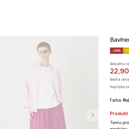
Bavlne
-14%
S
Aktuálna c
22,90
Bežná cena
Najnižšia c
Farba:
r
Produkt 
Tento pro
produkty 