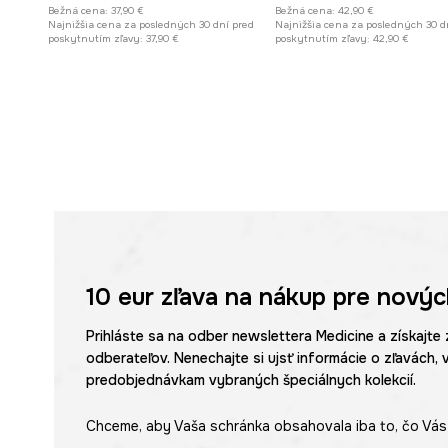
Bežná cena:
37,90 €
Bežná cena:
42,90 €
Najnižšia cena za posledných 30 dní pred
Najnižšia cena za posledných 30 d
poskytnutím zľavy:
37,90 €
poskytnutím zľavy:
42,90 €
10 eur
zľava na nákup pre novýc
Prihláste sa na odber newslettera Medicine a získajte 
odberateľov. Nenechajte si ujsť informácie o zľavách, 
predobjednávkam vybraných špeciálnych kolekcií.
Chceme, aby Vaša schránka obsahovala iba to, čo Vás 