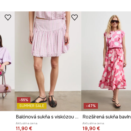
-55%
SUMMER SALE
-47%
Balónová sukňa s viskózou s pásikavým vzorom
Aktuálna cena:
Aktuálna cena:
11,90 €
19,90 €