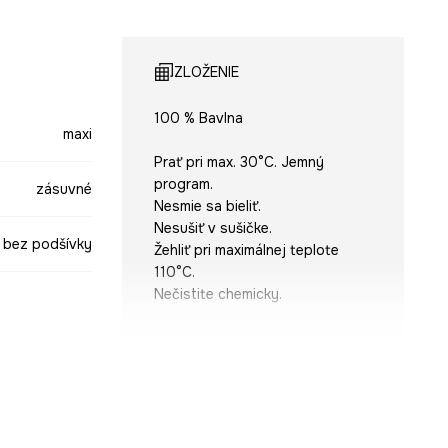
ZLOŽENIE
100 % Bavlna
maxi
Prať pri max. 30°C. Jemný
program.
zásuvné
Nesmie sa bieliť.
Nesušiť v sušičke.
bez podšívky
Žehliť pri maximálnej teplote
110°C.
Nečistite chemicky.
STRIH
ružová
Strih modelu
:
rozšírený
-SDDA02-42X