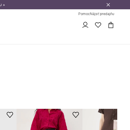
u »
vrátenie tovaru
Pomoc
Nájsť predajňu