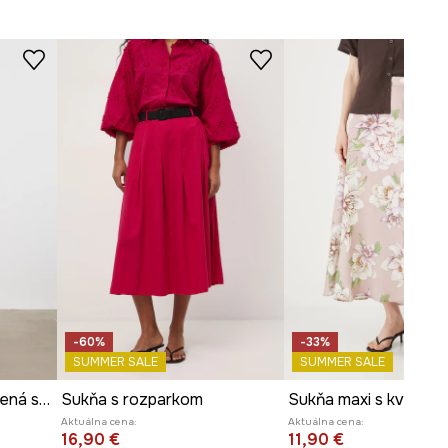
ROZMERY
Pozrite si rozmery produktu
-60%
-33%
SUMMER SALE
SUMMER SALE
Rozšírená sukňa bavlnená s kvetmi
Sukňa s rozparkom
Sukňa maxi s kvetina
Aktuálna cena:
Aktuálna cena:
16,90 €
11,90 €