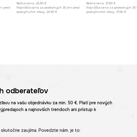
Bežná cena:
26,90 €
Bežná cena:
37,90 €
ní pred
Najnižšia cena za posledných 30 dní pred
Najnižšia cena za posledných 30 
poskytnutím zľavy:
26,90 €
poskytnutím zľavy:
37,90 €
h odberateľov
zľavu na vašu objednávku za min. 50 €. Platí pre nových
výpredajoch a najnovších trendoch ani prístup k
skutočne zaujíma. Povedzte nám, je to: