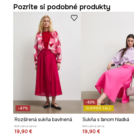
Pozrite si podobné produkty
-53%
-47%
SUMMER SALE
Rozšírená sukňa bavlnená
Sukňa s ľanom hladká
Aktuálna cena:
Aktuálna cena:
19,90 €
19,90 €