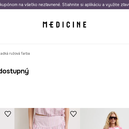
rmo od 50 €
kupónom na všetko nezľavnené. Stiahnite si aplikáciu a využite zľav
Odoslanie aj do 24 hodín
30 dní na 
ladká ružová farba
dostupný