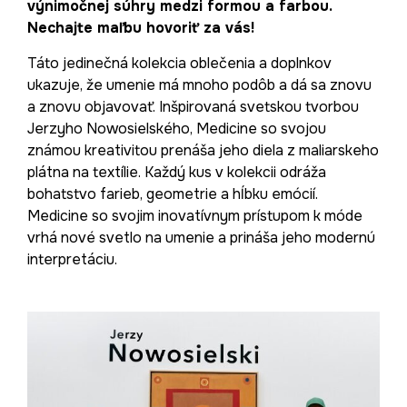
výnimočnej súhry medzi formou a farbou.
Nechajte maľbu hovoriť za vás!
Táto jedinečná kolekcia oblečenia a doplnkov
ukazuje, že umenie má mnoho podôb a dá sa znovu
a znovu objavovať. Inšpirovaná svetskou tvorbou
Jerzyho Nowosielského, Medicine so svojou
známou kreativitou prenáša jeho diela z maliarskeho
plátna na textílie. Každý kus v kolekcii odráža
bohatstvo farieb, geometrie a hĺbku emócií.
Medicine so svojim inovatívnym prístupom k móde
vrhá nové svetlo na umenie a prináša jeho modernú
interpretáciu.