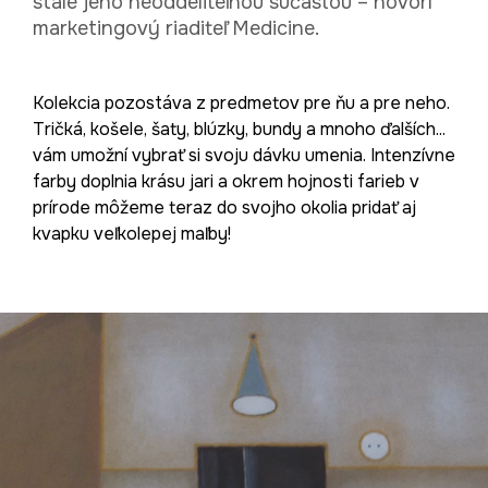
stále jeho neoddeliteľnou súčasťou – hovorí
marketingový riaditeľ Medicine.
Kolekcia pozostáva z predmetov pre ňu a pre neho.
Tričká, košele, šaty, blúzky, bundy a mnoho ďalších...
vám umožní vybrať si svoju dávku umenia. Intenzívne
farby doplnia krásu jari a okrem hojnosti farieb v
prírode môžeme teraz do svojho okolia pridať aj
kvapku veľkolepej maľby!