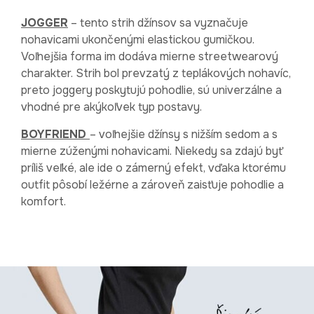
JOGGER
– tento strih džínsov sa vyznačuje
nohavicami ukončenými elastickou gumičkou.
Voľnejšia forma im dodáva mierne streetwearový
charakter. Strih bol prevzatý z teplákových nohavíc,
preto joggery poskytujú pohodlie, sú univerzálne a
vhodné pre akýkoľvek typ postavy.
BOYFRIEND
– voľnejšie džínsy s nižším sedom a s
mierne zúženými nohavicami. Niekedy sa zdajú byť
príliš veľké, ale ide o zámerný efekt, vďaka ktorému
outfit pôsobí ležérne a zároveň zaisťuje pohodlie a
komfort.