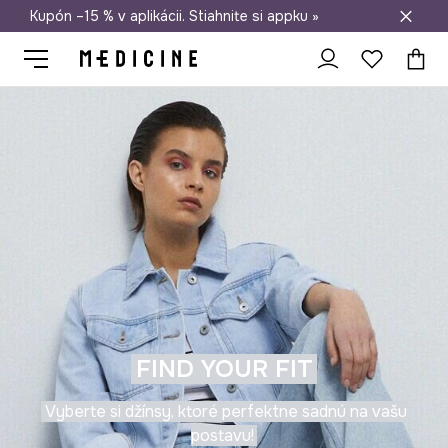
Kupón –15 % v aplikácii. Stiahnite si appku »
Doprava zadarmo od 50 €
FIND YOUR FIT
Vyberte si džínsy, ktoré perfektne sadnú na vašu
postavu!