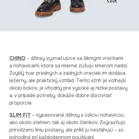
CHINO
– džínsy vyznačujúce sa šikmými vreckami
a nohavicami, ktoré sa mierne zužujú smerom nadol.
Zvyklý tvar predných a zadných vreciek im dodáva
ležérny, ale praktický vzhľad. Tento strih je voľnejší
okolo bokov, je vhodný pre vysoké aj nízke postavy
a, v prípade potreby, dokáže dobre dorovnať
proporcie.
SLIM FIT
– vypasované džínsy s úzkou nohavicou,
ako okolo stehien, tak aj okolo členkov. Zvýrazňujú
prirodzenú líniu postavy, ale príliš ju nesťahujú – sú
pohodlné pri každodennom používaní.