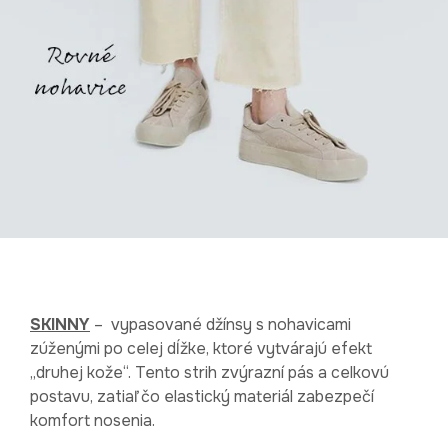
SKINNY
– vypasované džínsy s nohavicami
zúženými po celej dĺžke, ktoré vytvárajú efekt
„druhej kože“. Tento strih zvýrazní pás a celkovú
postavu, zatiaľ čo elastický materiál zabezpečí
komfort nosenia.